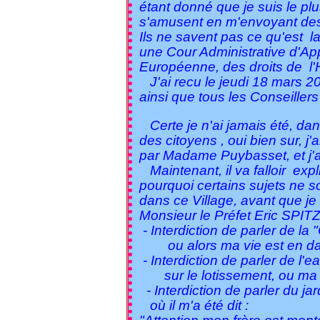
étant donné que je suis le p
s'amusent en m'envoyant des
Ils ne savent pas ce qu'est l
une Cour Administrative d'App
Européenne,
des droits de l'
J'ai recu le jeudi 18 mars 202
ainsi que tous les Conseillers
Certe je n'ai jamais été, dan
des citoyens , oui bien sur, j
par Madame Puybasset, et j'ai
Maintenant, il va falloir exp
pourquoi certains sujets ne s
dans ce Village, avant que je 
Monsieur le Préfet Eric SPITZ
- Interdiction de parler de la
ou alors ma vie est en dange
- Interdiction de parler de l'e
sur le lotissement, ou ma vie 
- Interdiction de parler du ja
où il m'a été dit :