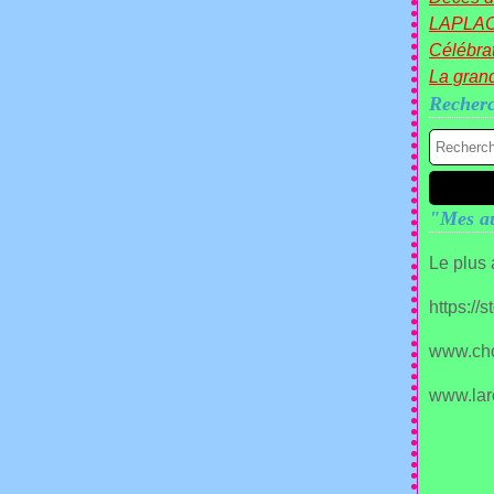
LAPLA
Célébrat
La gran
Recher
"Mes au
Le plus
https://
www.ch
www.lar