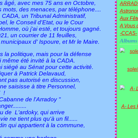
lus âgé, avec mes 75 ans en Octobre,
ARRAD
 mots, des menaces, par téléphone....
Astronom
a CADA, un Tribunal Administratif,
Aux Fête
el, le Conseil d'Etat, ou le Cour
A Vous c
Homme, où j'ai esté, et toujours gagné.
-CCAS-
1, un courrier de 11 feuilles,
Albums
 municipaux d' Ispoure, et Mr le Maire.
s la politique, mais pour la défense
'ai même été invité à la CADA.
 siégé au Sénat pour cette activité.
sole
liquer à Patrick Delavaud,
ont pas autorisé en discussion,
ne saisisse à titre Personnel,
 !
 "Cabanne de l'Arradoy "
r.........
A- Les
au de L'ardoky, qui arrive
ne tient plus qu'à un fil......
rdin qui appartient à la commune,