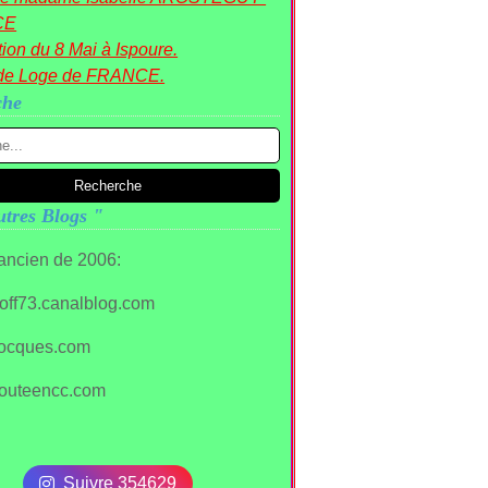
CE
ion du 8 Mai à Ispoure.
de Loge de FRANCE.
che
tres Blogs "
 ancien de 2006:
stoff73.canalblog.com
ocques.com
outeencc.com
Suivre 354629