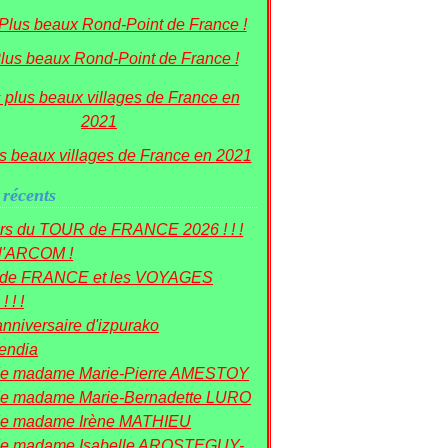
lus beaux Rond-Point de France !
s beaux villages de France en 2021
 récents
rs du TOUR de FRANCE 2026 ! ! !
 l'ARCOM !
r de FRANCE et les VOYAGES
! ! !
nniversaire d'izpurako
mendia
de madame Marie-Pierre AMESTOY
e madame Marie-Bernadette LURO
de madame Irène MATHIEU
de madame Isabelle AROSTEGUY-