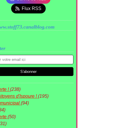
Flux RSS
www.stoff73.canalblog.com
ter
rte !
(238)
itoyens d'Ispoure !
(195)
 municipal
(94)
84)
erte
(50)
(31)