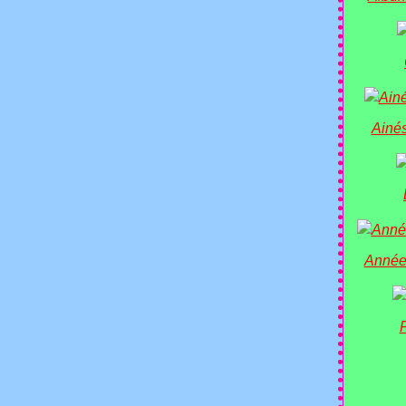
Ainés
Année