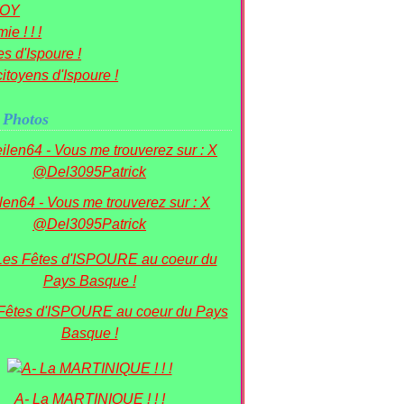
OY
ie ! ! !
s d'Ispoure !
itoyens d'Ispoure !
 Photos
ilen64 - Vous me trouverez sur : X
@Del3095Patrick
 Fêtes d'ISPOURE au coeur du Pays
Basque !
A- La MARTINIQUE ! ! !