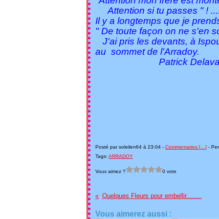
"Attention mon frère est mon
Attention si tu passes " ! ...
Il y a longtemps que je prend
" De toute façon on ne s'en sort
J'ai pris les devants, à Isp
au sommet de l'Arradoy.
Patrick Delavau
Posté par soleilen64 à 23:04 -
Commentaires [
…
]
- Per
Tags:
ARRADOY
Vous aimez ?
0 vote
Quelques Fleurs pour embellir........
Vous aimerez aussi :