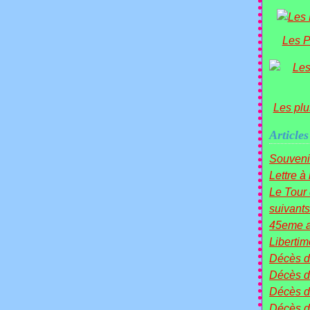
Les P
Les plu
Articles
Souveni
Lettre à
Le Tou
suivants 
45eme a
Liberti
Décès 
Décès d
Décès 
Décès 