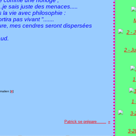
té comme une horloge ,
..je sais juste des menaces.....
s la vie avec philosophie :
ira pas vivant ".......
M
oure, mes cendres seront dispersées
d.
2 - Ju
1
malien [
#
]
1 
Patrick se prépare........
3-2