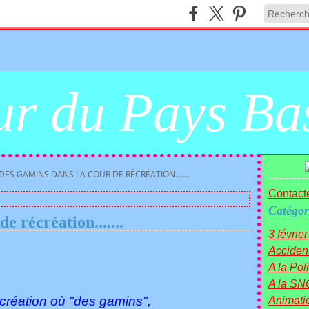
r du Pays Ba
DES GAMINS DANS LA COUR DE RÉCRÉATION.......
Contacte
Catégor
e récréation.......
3 févrie
Acciden
A la Polit
A la SN
réation où "des gamins",
Animati