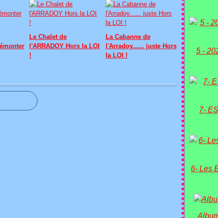
Le Chalet de
La Cabanne de
émonter
l'ARRADOY Hors la LOI
l'Arradoy...... juste Hors
5 - 20
!
la LOI !
7- ES
6- Les 
Album