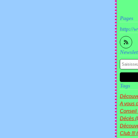
Pages
http://
Newslet
Tags
Découve
A vous c
Conseil
Décès
(
Découv
Club !!!