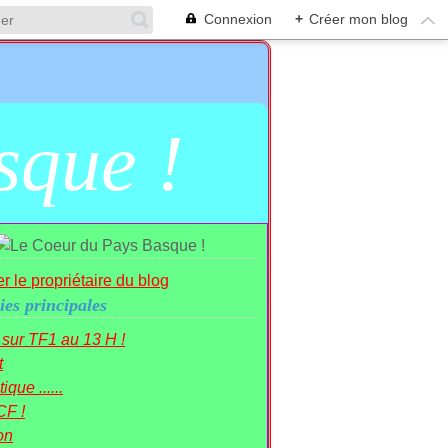
Connexion
+
Créer mon blog
sque !
r le propriétaire du blog
ies principales
r sur TF1 au 13 H !
t
ique ......
CF !
on