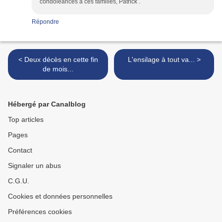
condoléances à ces familles, Patrick .
Répondre
< Deux décès en cette fin
L'ensilage à tout va... >
de mois...
Hébergé par Canalblog
Top articles
Pages
Contact
Signaler un abus
C.G.U.
Cookies et données personnelles
Préférences cookies