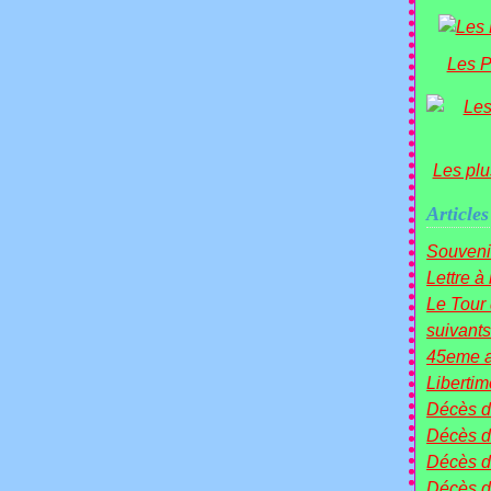
Les P
Les plu
Articles
Souveni
Lettre à
Le Tou
suivants 
45eme a
Liberti
Décès 
Décès d
Décès 
Décès 