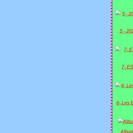
5 - 20
7- ES
6- Les 
Album