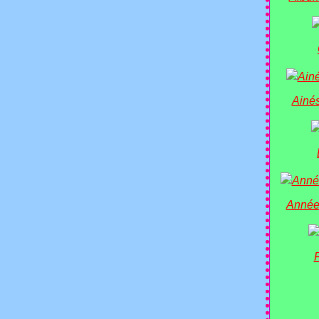
Ainés
Année