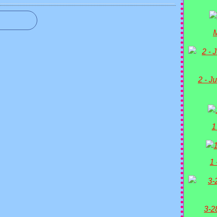
M
2 - Ju
1
1 
3-2