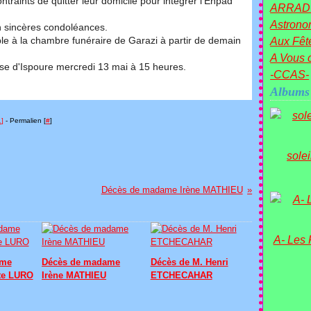
ntraints de quitter leur domicile pour intégrer l'Ehpad
ARRAD
Astronom
en sincères condoléances.
e à la chambre funéraire de Garazi à partir de demain
Aux Fête
A Vous c
ise d'Ispoure mercredi 13 mai à 15 heures.
-CCAS-
Albums
…
]
- Permalien [
#
]
sole
Décès de madame Irène MATHIEU
A- Les
ame
Décès de madame
Décès de M. Henri
te LURO
Irène MATHIEU
ETCHECAHAR