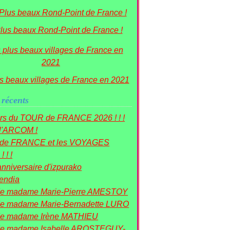
lus beaux Rond-Point de France !
s beaux villages de France en 2021
 récents
rs du TOUR de FRANCE 2026 ! ! !
 l'ARCOM !
r de FRANCE et les VOYAGES
! ! !
nniversaire d'izpurako
mendia
de madame Marie-Pierre AMESTOY
e madame Marie-Bernadette LURO
de madame Irène MATHIEU
de madame Isabelle AROSTEGUY-