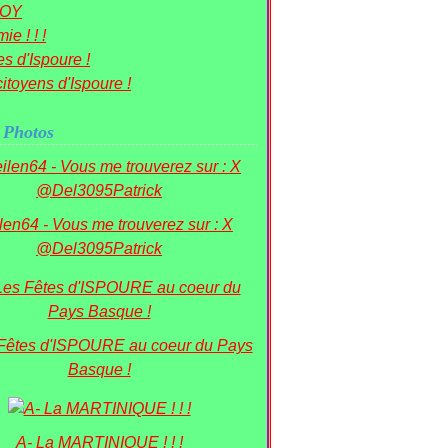
OY
ie ! ! !
s d'Ispoure !
itoyens d'Ispoure !
 Photos
ilen64 - Vous me trouverez sur : X
@Del3095Patrick
 Fêtes d'ISPOURE au coeur du Pays
Basque !
A- La MARTINIQUE ! ! !