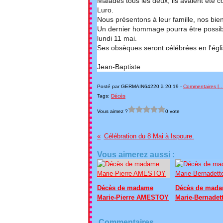
Malades tous les deux, ils avaient été co
Luro.
Nous présentons à leur famille, nos bi
Un dernier hommage pourra être possibl
lundi 11 mai.
Ses obsèques seront célébrées en l'égl
Jean-Baptiste
Posté par GERMAIN64220 à 20:19 -
Commentaires [
Tags:
Décès
Vous aimez ?
0 vote
Célébration du 8 Mai à Ispoure.
Vous aimerez aussi :
Décès de madame
Décès de mad
Marie-Pierre AMESTOY
Marie-Bernadet
Commentaires