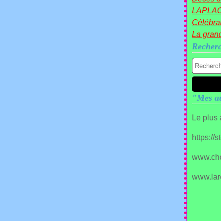
LAPLA
Célébrat
La gran
Recher
"Mes au
Le plus
https://
www.ch
www.lar