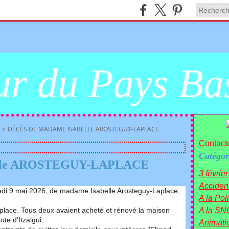
r du Pays Ba
>
DÉCÈS DE MADAME ISABELLE AROSTEGUY-LAPLACE
Contacte
Catégor
belle AROSTEGUY-LAPLACE
3 févrie
Acciden
di 9 mai 2026, de madame Isabelle Arosteguy-Laplace,
A la Polit
aplace. Tous deux avaient acheté et rénové la maison
A la SN
te d'Itzalgui.
Animati