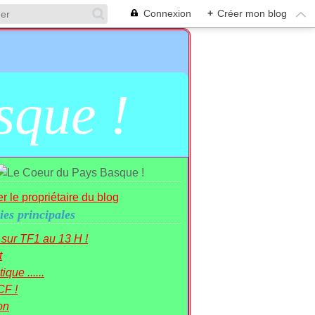
Connexion
+
Créer mon blog
sque !
r le propriétaire du blog
ies principales
r sur TF1 au 13 H !
t
ique ......
CF !
on