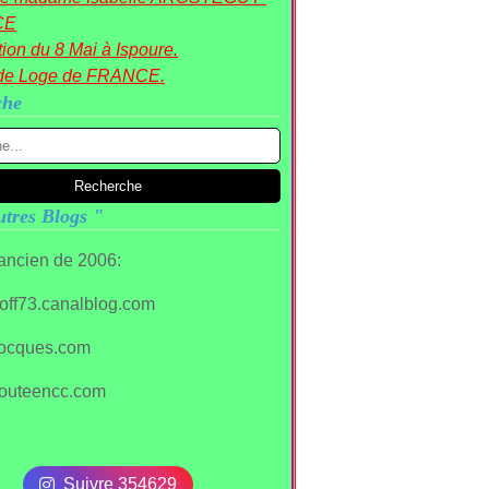
CE
ion du 8 Mai à Ispoure.
de Loge de FRANCE.
che
tres Blogs "
 ancien de 2006:
stoff73.canalblog.com
ocques.com
outeencc.com
Suivre 354629