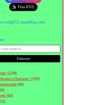
Flux RSS
www.stoff73.canalblog.com
ter
rte !
(238)
itoyens d'Ispoure !
(195)
 municipal
(94)
84)
erte
(50)
(31)