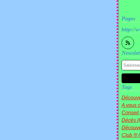
Pages
http://
Newslet
Tags
Découve
A vous c
Conseil
Décès
(
Découv
Club !!!