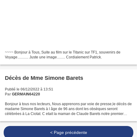
~~~~ Bonjour à Tous, Suite au film sur le Titanic sur TF1, souvenirs de
Voyage............ Juste une image......... Cordialement Patrick.
Décès de Mme Simone Barets
Publié le 06/12/2022 à 13:51
Par
GERMAIN64220
Bonjour à tous nos lecteurs, Nous apprenons par voie de presse,le décès de
madame Simone Barets à l âge de 96 ans dont les obsèques seront
célébrées à La Ciotat. C etait la maman de Claude Barets notre premier
magistrat. Nous lui adressons, ainsi qu à...
< Page précédente