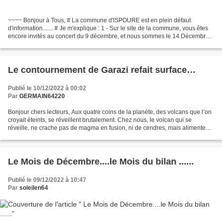
~~~~ Bonjour à Tous, # La commune d'ISPOURE est en plein défaut
d'information....... # Je m'explique : 1 - Sur le site de la commune, vous êtes
encore invités au concert du 9 décembre, et nous sommes le 14 Décembre,
alors que Le maire, a donné la gratuité...
Le contournement de Garazi refait surface…
Publié le 10/12/2022 à 00:02
Par
GERMAIN64220
Bonjour chers lecteurs, Aux quatre coins de la planète, des volcans que l’on
croyait éteints, se réveillent brutalement. Chez nous, le volcan qui se
réveille, ne crache pas de magma en fusion, ni de cendres, mais alimente
les discussions tous azimuts....
Le Mois de Décembre....le Mois du bilan ......
Publié le 09/12/2022 à 10:47
Par
soleilen64