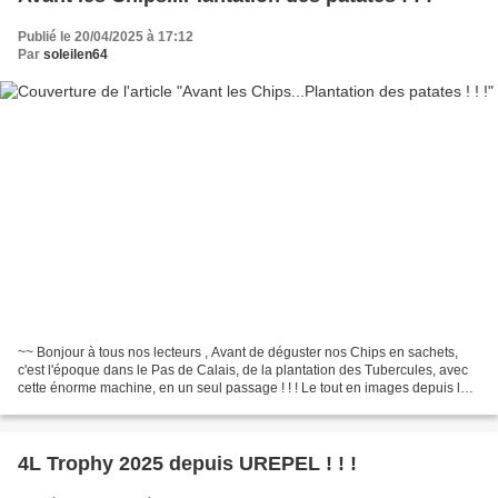
Publié le 20/04/2025 à 17:12
Par
soleilen64
~~ Bonjour à tous nos lecteurs , Avant de déguster nos Chips en sachets,
c'est l'époque dans le Pas de Calais, de la plantation des Tubercules, avec
cette énorme machine, en un seul passage ! ! ! Le tout en images depuis le
sol, et par mon drone: . ....
4L Trophy 2025 depuis UREPEL ! ! !