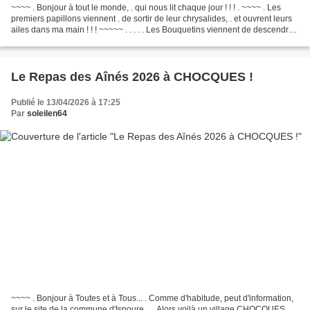
~~~~ . Bonjour à tout le monde, . qui nous lit chaque jour ! ! ! . ~~~~ . Les
premiers papillons viennent . de sortir de leur chrysalides, . et ouvrent leurs
ailes dans ma main ! ! ! ~~~~~ . . . . . Les Bouquetins viennent de descendre,
. à moins de 15...
Le Repas des Aînés 2026 à CHOCQUES !
Publié le 13/04/2026 à 17:25
Par
soleilen64
~~~~ . Bonjour à Toutes et à Tous... . Comme d'habitude, peut d'information,
sur le site de la commune d'Ispoure... . Alors voilà un village CHOCQUES