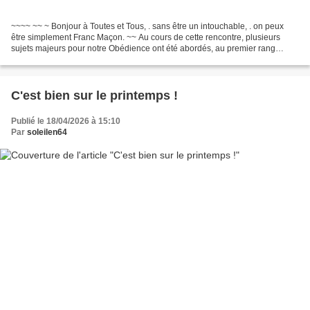
~~~~ ~~ ~ Bonjour à Toutes et Tous, . sans être un intouchable, . on peux
être simplement Franc Maçon. ~~ Au cours de cette rencontre, plusieurs
sujets majeurs pour notre Obédience ont été abordés, au premier rang
desquels la sécurité des sites de la...
C'est bien sur le printemps !
Publié le 18/04/2026 à 15:10
Par
soleilen64