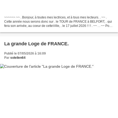
~~~~~~ ~~ . Bonjour, à toutes mes lectrices, et à tous mes lecteurs. . ~~ .
Cette année nous serons donc sur . le TOUR de FRANCE à BELFORT, . qui
fera son arrivée, au coeur de cetteVille, . le 17 juillet 2026 ! ! ! . ~~ . . ~~ Pour
cette 13ième étape,...
La grande Loge de FRANCE.
Publié le 07/05/2026 à 16:09
Par
soleilen64