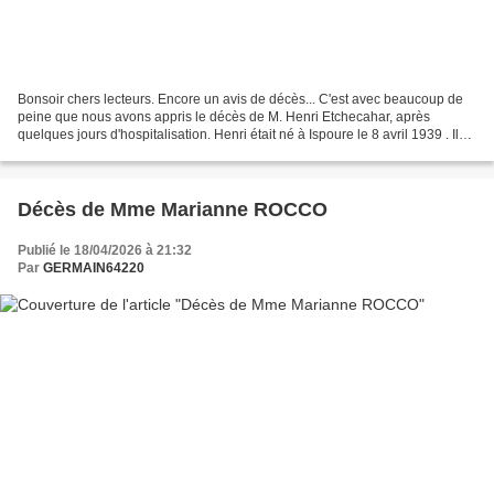
Bonsoir chers lecteurs. Encore un avis de décès... C'est avec beaucoup de
peine que nous avons appris le décès de M. Henri Etchecahar, après
quelques jours d'hospitalisation. Henri était né à Ispoure le 8 avril 1939 . Il
fera carrière à la SNCF pour n'en...
Décès de Mme Marianne ROCCO
Publié le 18/04/2026 à 21:32
Par
GERMAIN64220