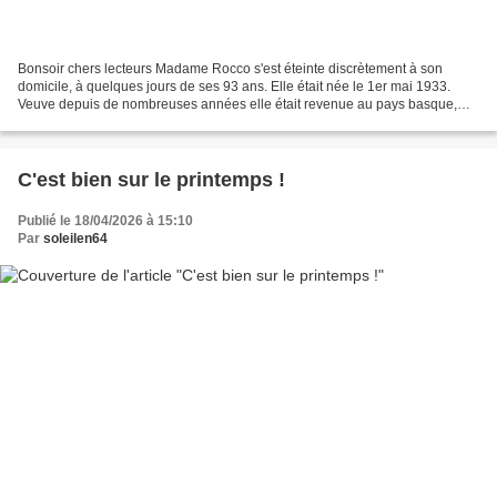
Bonsoir chers lecteurs Madame Rocco s'est éteinte discrètement à son
domicile, à quelques jours de ses 93 ans. Elle était née le 1er mai 1933.
Veuve depuis de nombreuses années elle était revenue au pays basque,
son pays natal, se rapprochant ainsi des...
C'est bien sur le printemps !
Publié le 18/04/2026 à 15:10
Par
soleilen64