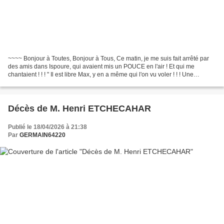
~~~~ Bonjour à Toutes, Bonjour à Tous, Ce matin, je me suis fait arrêté par
des amis dans Ispoure, qui avaient mis un POUCE en l'air ! Et qui me
chantaient ! ! ! " Il est libre Max, y en a même qui l'on vu voler ! ! ! Une
chanson bien connue................
Décès de M. Henri ETCHECAHAR
Publié le 18/04/2026 à 21:38
Par
GERMAIN64220