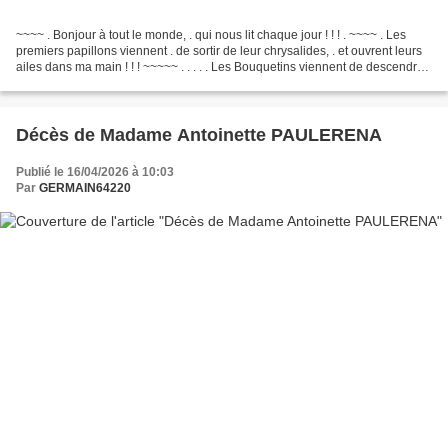
~~~~ . Bonjour à tout le monde, . qui nous lit chaque jour ! ! ! . ~~~~ . Les
premiers papillons viennent . de sortir de leur chrysalides, . et ouvrent leurs
ailes dans ma main ! ! ! ~~~~~ . . . . . Les Bouquetins viennent de descendre,
. à moins de 15...
Décès de Madame Antoinette PAULERENA
Publié le 16/04/2026 à 10:03
Par
GERMAIN64220