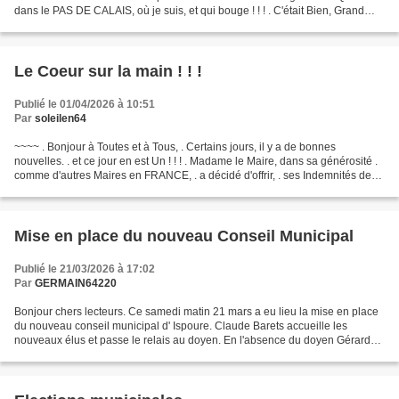
dans le PAS DE CALAIS, où je suis, et qui bouge ! ! ! . C'était Bien, Grand
Jour de Fêtes, . pour Nous...
Le Coeur sur la main ! ! !
Publié le 01/04/2026 à 10:51
Par
soleilen64
~~~~ . Bonjour à Toutes et à Tous, . Certains jours, il y a de bonnes
nouvelles. . et ce jour en est Un ! ! ! . Madame le Maire, dans sa générosité .
comme d'autres Maires en FRANCE, . a décidé d'offrir, . ses Indemnités de
Maire à une association, ....
Mise en place du nouveau Conseil Municipal
Publié le 21/03/2026 à 17:02
Par
GERMAIN64220
Bonjour chers lecteurs. Ce samedi matin 21 mars a eu lieu la mise en place
du nouveau conseil municipal d' Ispoure. Claude Barets accueille les
nouveaux élus et passe le relais au doyen. En l'absence du doyen Gérard
Locussol absent pour raisons familiales,...