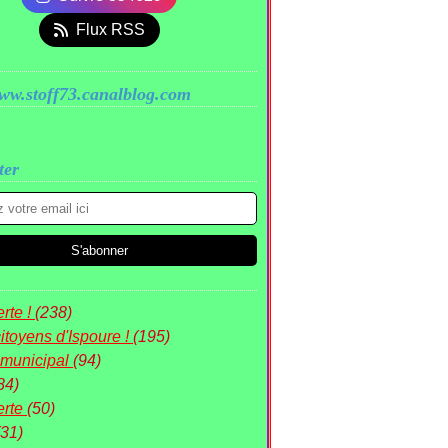
Flux RSS
www.stoff73.canalblog.com
ter
rte !
(238)
itoyens d'Ispoure !
(195)
 municipal
(94)
84)
erte
(50)
(31)