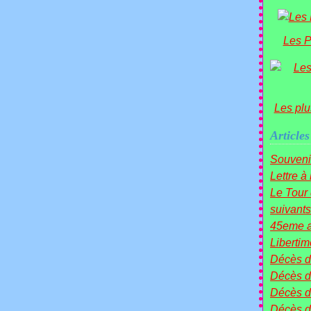
Les P
Les plu
Articles
Souveni
Lettre à
Le Tou
suivants 
45eme a
Liberti
Décès 
Décès d
Décès 
Décès 