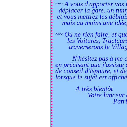
~~ A vous d'apporter vos 
déplacer la gare, un tunn
et vous mettrez les déblai
mais au moins une idée, 
~~ Ou ne rien faire, et qu
les Voitures, Tracteurs
traverserons le Village d
N'hésitez pas à me co
en précisant que j'assiste
de conseil
d'Ispoure,
et de
lorsque
le sujet est affich
A très bientôt
Votre lanceur d'a
Patrick Del