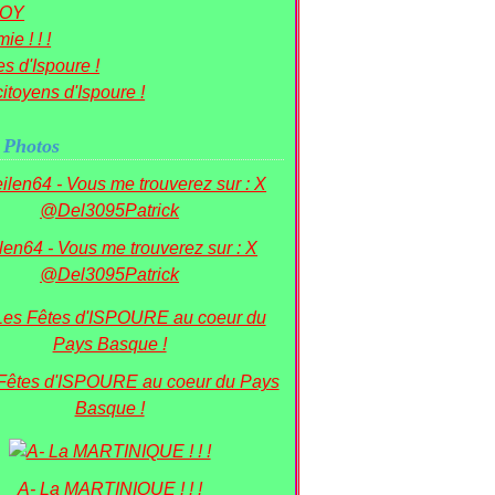
OY
ie ! ! !
s d'Ispoure !
itoyens d'Ispoure !
 Photos
ilen64 - Vous me trouverez sur : X
@Del3095Patrick
 Fêtes d'ISPOURE au coeur du Pays
Basque !
A- La MARTINIQUE ! ! !