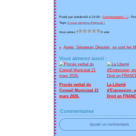
Posté par soleilen64 à 23:00 -
Commentaires [
…
]
- Per
Tags:
A vous citoyens d'Ispoure !
Vous aimez ?
0 vote
Après: Sénateurs,Députés, se sont les M
Vous aimerez aussi :
Procés verbal du
La Liberté
Conseil Municipal 21
d'Expression, e
mars 2026.
Droit en FRANC
Commentaires
Ajouter un commentaire