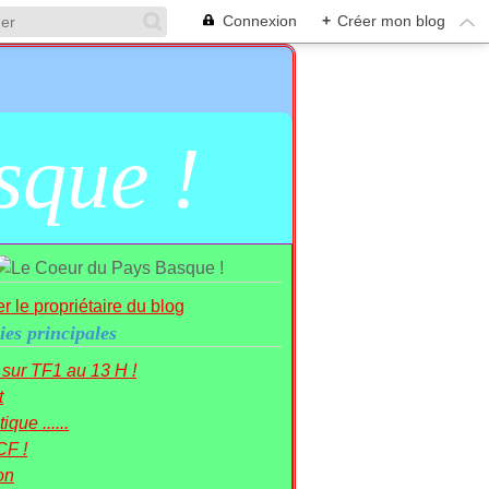
Connexion
+
Créer mon blog
sque !
r le propriétaire du blog
ies principales
r sur TF1 au 13 H !
t
ique ......
CF !
on