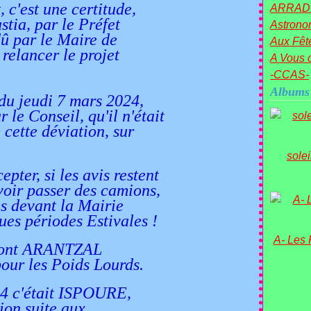
 c'est une certitude,
ARRAD
stia, par le Préfet
Astronom
 dû par le Maire de
Aux Fête
 relancer le projet
A Vous c
-CCAS-
Albums
du jeudi 7 mars 2024,
 le Conseil, qu'il n'était
 cette déviation, sur
sole
pter, si les avis restent
 voir passer des camions,
es devant la Mairie
ues périodes Estivales !
A- Les
 pont ARANTZAL
 pour les Poids Lourds.
44 c'était ISPOURE,
ion suite aux