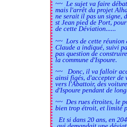
~~ Le sujet va faire débat,
mais l'arrêt du projet Alha
ne serait il pas un signe,
st Jean pied de Port, pour
de cette Déviation......
~~ Lors de cette réunion 
Claude a indiqué, suivi par
pas question de construire
la commune d'Ispoure.
~~ Donc, il va falloir acce
ainsi figés, d'accepter de
vers l'Abattoir, des voitur
d'Ispoure pendant de long
~~ Des rues étroites, le
bien trop étroit, et limité
Et si dans 20 ans, en 20
qui demandait
une déviat