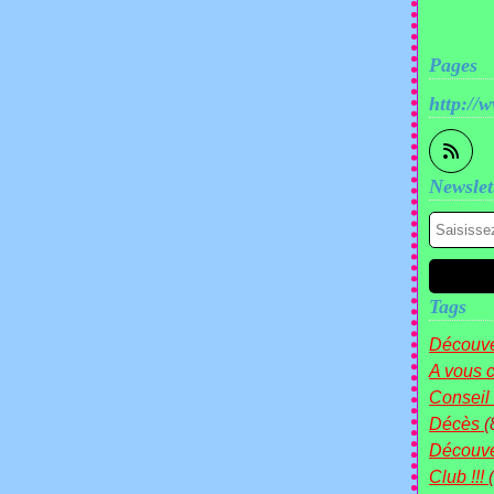
Pages
http://
Newslet
Tags
Découve
A vous c
Conseil
Décès
(
Découv
Club !!!