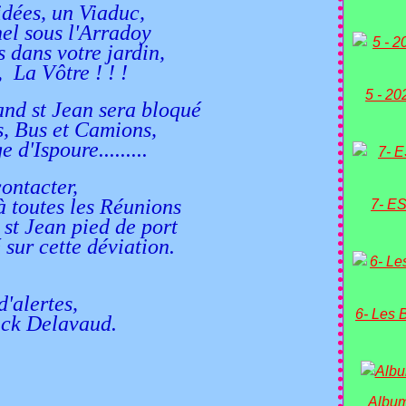
idées, un Viaduc,
el sous l'Arradoy
s dans votre jardin,
La Vôtre ! ! !
5 - 20
and st Jean sera bloqué
, Bus et Camions,
'Ispoure.........
ntacter,
 à toutes les Réunions
7- ES
 st Jean pied de port
é
sur cette déviation.
lertes,
6- Les 
avaud.
Album