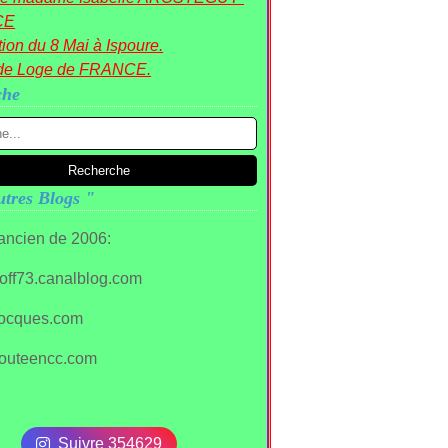
CE
ion du 8 Mai à Ispoure.
de Loge de FRANCE.
che
tres Blogs "
 ancien de 2006:
stoff73.canalblog.com
ocques.com
outeencc.com
Suivre 354629