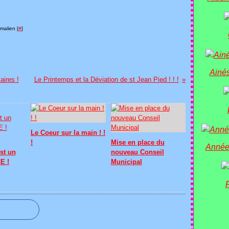
malien [
#
]
Ainés
aires !
Le Printemps et la Déviation de st Jean Pied ! ! !
Le Coeur sur la main ! !
!
Mise en place du
Année
st un
nouveau Conseil
E !
Municipal