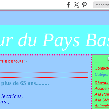
r du Pays Ba
YENS D'ISPOURE !
>
.....
Contacte
Catégor
lus de 65 ans.........
3 févrie
Acciden
A la Polit
ectrices,
A la SN
s ,
Animati