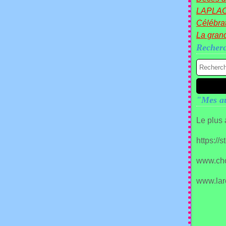
LAPLA
Célébrat
La gran
Recher
"Mes au
Le plus
https://
www.ch
www.lar