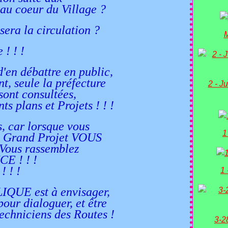
au coeur du Village ?
sera la circulation ?
M
 ! ! !
'en débattre en public,
nt, seule la préfecture
2 - Ju
sont consultées,
nts plans et Projets ! ! !
s, car lorsque vous
1
n Grand Projet VOUS
 Vous rassemblez
CE ! ! !
 ! !
1 
QUE est à envisager,
pour dialoguer, et être
techniciens des Routes !
3-2