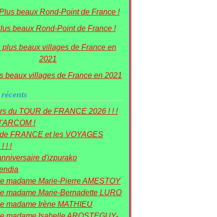
lus beaux Rond-Point de France !
s beaux villages de France en 2021
 récents
rs du TOUR de FRANCE 2026 ! ! !
 l'ARCOM !
r de FRANCE et les VOYAGES
! ! !
nniversaire d'izpurako
mendia
de madame Marie-Pierre AMESTOY
e madame Marie-Bernadette LURO
de madame Irène MATHIEU
de madame Isabelle AROSTEGUY-