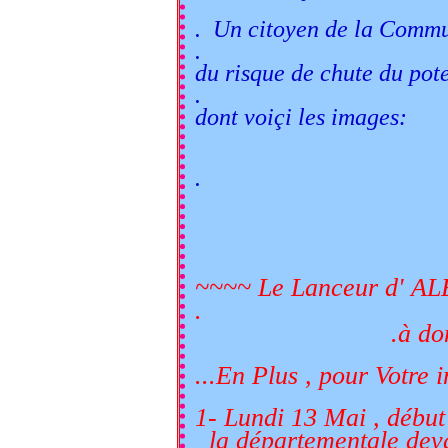
. Un citoyen de la Commu
.
du risque de chute du pot
.
dont voiçi les images:
.
~~~~ Le Lanceur d' A
.
.à donc fait so
...En Plus , pour Votre 
1- Lundi 13 Mai , début
la départementale dev