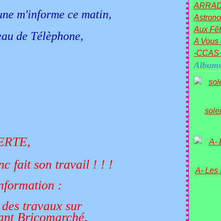
ARRA
ne m'informe ce matin,
Astronom
Aux Fêt
eau de Télèphone,
A Vous 
-CCAS
Albums
sole
LERTE,
n travail ! ! !
A- Les
information :
 des travaux sur
ant Bricomarché,