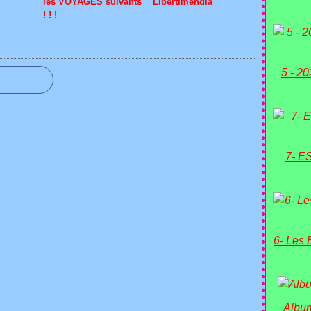
les VOYAGES suivants
Libertimendia
! ! !
5 - 2
7- E
6- Les 
Album