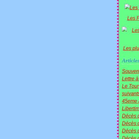
Les P
Les pl
Article
Souven
Lettre 
Le Tou
suivants 
45eme a
Liberti
Décès 
Décès 
Décès 
Décès 