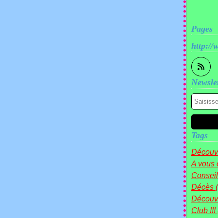
Pages
http://
Newslet
Tags
Découve
A vous 
Conseil
Décès
Découv
Club !!!