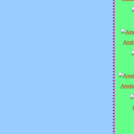
Ainé
Année