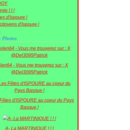
DOY
ie ! ! !
es d'Ispoure !
citoyens d'Ispoure !
-
 Photos
ilen64 - Vous me trouverez sur : X
@Del3095Patrick
 Fêtes d'ISPOURE au coeur du Pays
Basque !
A- La MARTINIQUE ! ! !