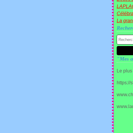
LAPLA
Célébra
La gra
Recher
"Mes a
Le plus
https:/
www.ch
www.la