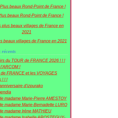
lus beaux Rond-Point de France !
us beaux villages de France en 2021
s récents
irs du TOUR de FRANCE 2026 ! ! !
à l'ARCOM !
r de FRANCE et les VOYAGES
! ! !
nniversaire d'izpurako
mendia
de madame Marie-Pierre AMESTOY
de madame Marie-Bernadette LURO
de madame Irène MATHIEU
de madame Isabelle AROSTEGUY-