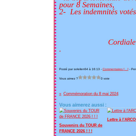
pour 8 Semaines,
2- Les indemnités votés
Cordialement
.
.Pat
Posté par soleilen64 à 16:13 -
Commentaires [
…
]
- Per
Vous aimez ?
0 vote
Commémoration du 8 mai 2024
Vous aimerez aussi :
Lettre à l'ARCO
Souvenirs du TOUR de
FRANCE 2026 ! ! !