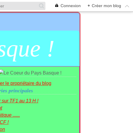
Connexion
+
Créer mon blog
sque !
er le propriétaire du blog
ies principales
r sur TF1 au 13 H !
t
tique ......
CF !
ion