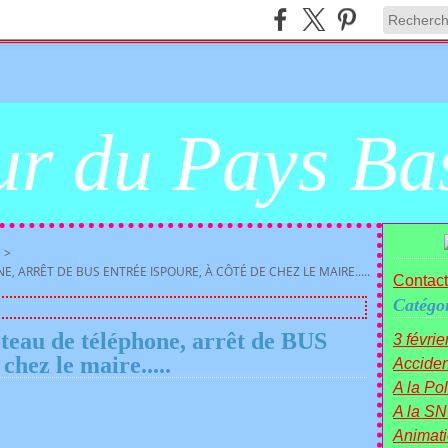
r du Pays Ba
>
 ARRÊT DE BUS ENTRÉE ISPOURE, À CÔTÉ DE CHEZ LE MAIRE.....
Contact
Catégor
eau de téléphone, arrêt de BUS
3 févrie
chez le maire.....
Acciden
A la Poli
A la SN
Animat