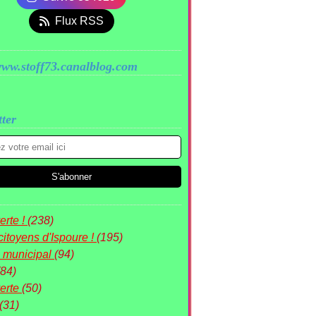
Flux RSS
www.stoff73.canalblog.com
ter
rte !
(238)
citoyens d'Ispoure !
(195)
 municipal
(94)
(84)
erte
(50)
(31)