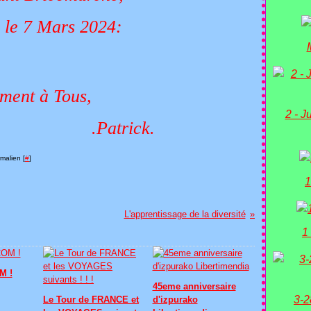
 le 7 Mars 2024:
 à Tous,
2 - J
rick.
malien [
#
]
1
L'apprentissage de la diversité
1
M !
45eme anniversaire
3-2
Le Tour de FRANCE et
d'izpurako