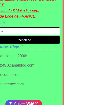
CE
tion du 8 Mai à Ispoure.
nde Loge de FRANCE.
che
utres Blogs "
 ancien de 2006:
/stoff73.canalblog.com
ocques.com
routeencc.com
Suivre 354629