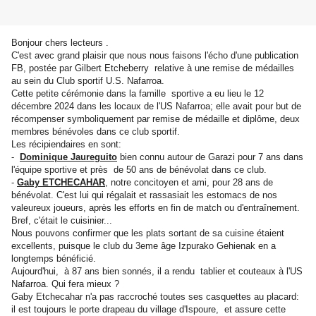
Bonjour chers lecteurs .
C'est avec grand plaisir que nous nous faisons l'écho d'une publication
FB, postée par Gilbert Etcheberry relative à une remise de médailles
au sein du Club sportif U.S. Nafarroa.
Cette petite cérémonie dans la famille sportive a eu lieu le 12
décembre 2024 dans les locaux de l'US Nafarroa; elle avait pour but de
récompenser symboliquement par remise de médaille et diplôme, deux
membres bénévoles dans ce club sportif.
Les récipiendaires en sont:
-
Dominique Jaureguito
bien connu autour de Garazi pour 7 ans dans
l'équipe sportive et près de 50 ans de bénévolat dans ce club.
-
Gaby ETCHECAHAR
, notre concitoyen et ami, pour 28 ans de
bénévolat. C'est lui qui régalait et rassasiait les estomacs de nos
valeureux joueurs, après les efforts en fin de match ou d'entraînement.
Bref, c'était le cuisinier...
Nous pouvons confirmer que les plats sortant de sa cuisine étaient
excellents, puisque le club du 3eme âge Izpurako Gehienak en a
longtemps bénéficié.
Aujourd'hui, à 87 ans bien sonnés, il a rendu tablier et couteaux à l'US
Nafarroa. Qui fera mieux ?
Gaby Etchecahar n'a pas raccroché toutes ses casquettes au placard:
il est toujours le porte drapeau du village d'Ispoure, et assure cette