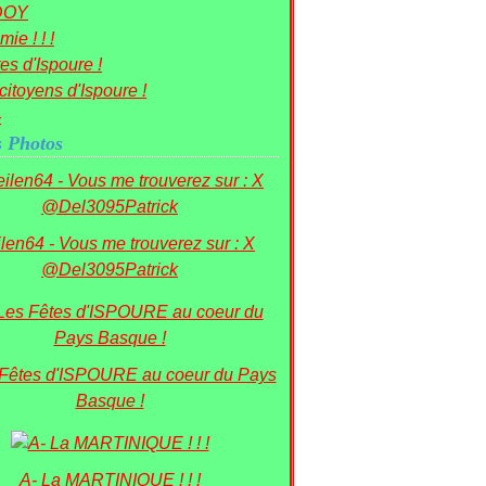
DOY
ie ! ! !
es d'Ispoure !
citoyens d'Ispoure !
-
 Photos
ilen64 - Vous me trouverez sur : X
@Del3095Patrick
 Fêtes d'ISPOURE au coeur du Pays
Basque !
A- La MARTINIQUE ! ! !