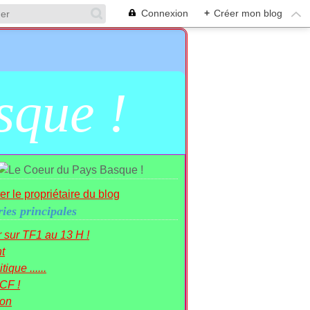
Connexion
+
Créer mon blog
sque !
er le propriétaire du blog
ies principales
r sur TF1 au 13 H !
t
tique ......
CF !
ion