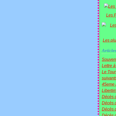
Les P
Les pl
Article
Souven
Lettre 
Le Tou
suivants 
45eme a
Liberti
Décès 
Décès 
Décès 
Décès 