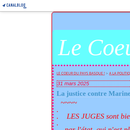
Le Coeu
LE COEUR DU PAYS BASQUE !
>
A LA POLITIQU
31 mars 2025
La justice contre Mari
~~~~
.
. LES JUGES sont bie
.
. par l'état, qui n'est pl