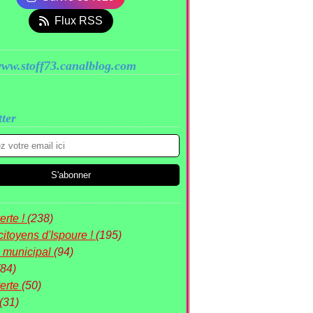
Flux RSS
www.stoff73.canalblog.com
ter
rte !
(238)
citoyens d'Ispoure !
(195)
 municipal
(94)
(84)
erte
(50)
(31)