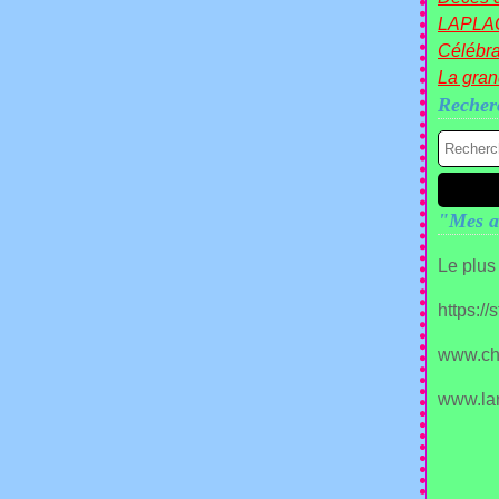
LAPLA
Célébra
La gra
Recher
"Mes a
Le plus
https:/
www.ch
www.la