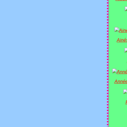
Ainé
Année