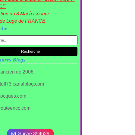
CE
tion du 8 Mai à Ispoure.
nde Loge de FRANCE.
che
utres Blogs "
 ancien de 2006:
/stoff73.canalblog.com
ocques.com
routeencc.com
Suivre 354629