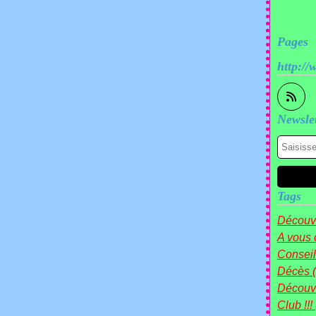
Pages
http://
Newslet
Tags
Découve
A vous 
Conseil
Décès
Découv
Club !!!