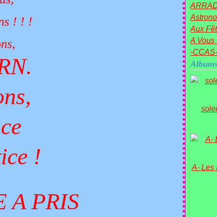
ARRA
Astronom
s ! ! !
Aux Fêt
A Vous 
ns,
-CCAS
RN.
Albums
ons,
sole
ace
tice !
A- Les
E A PRIS