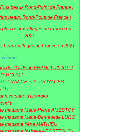
lus beaux Rond-Point de France !
us beaux villages de France en 2021
s récents
irs du TOUR de FRANCE 2026 ! ! !
à l'ARCOM !
r de FRANCE et les VOYAGES
! ! !
nniversaire d'izpurako
mendia
de madame Marie-Pierre AMESTOY
de madame Marie-Bernadette LURO
de madame Irène MATHIEU
de madame Isabelle AROSTEGUY-