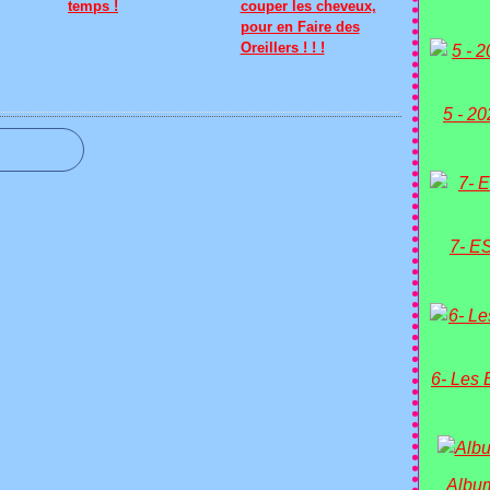
temps !
couper les cheveux,
pour en Faire des
Oreillers ! ! !
5 - 2
7- E
6- Les 
Album