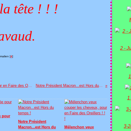
a tête ! ! !
lavaud.
2 - J
malien [
#
]
1
Mélenchon veux couper les cheveux, pour en Faire des Oreillers ! ! !
Notre Président Macron...est Hors du temps !
1
e pour
Notre Président
3-2
Macron...est Hors du
Mélenchon veux