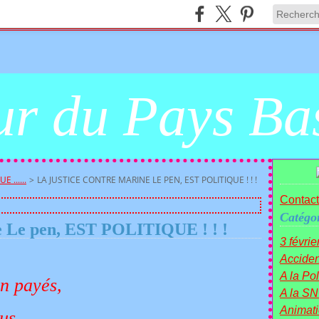
r du Pays Ba
E ......
>
LA JUSTICE CONTRE MARINE LE PEN, EST POLITIQUE ! ! !
Contact
Catégor
ne Le pen, EST POLITIQUE ! ! !
3 févrie
Acciden
A la Poli
n payés,
A la SN
Animat
us,