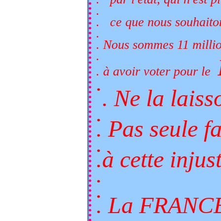
.
. ce que nous souhaiton
.
. Nous sommes 11 millio
.
. à avoir voter pour le
.
. Ne la laiss
.
. Pas seule f
.
.à cette injus
.
.
. La FRANC
.