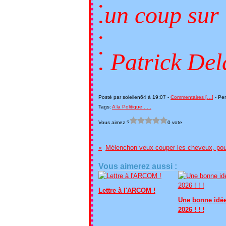
.un coup sur l
.
.
. Patrick De
Posté par soleilen64 à 19:07 -
Commentaires [
…
]
- Per
Tags:
A la Politique .....
Vous aimez ?
0 vote
Vous aimerez aussi :
Lettre à l'ARCOM !
Une bonne idé
2026 ! ! !