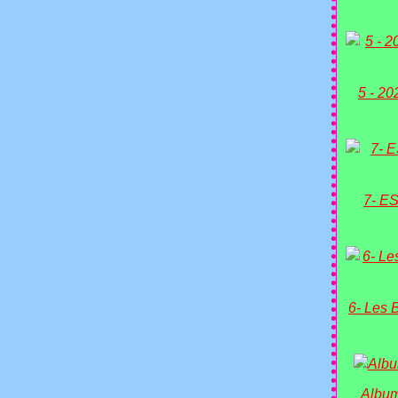
5 - 20
7- ES
6- Les 
Album