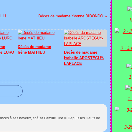
 ! !
Décès de madame Yvonne BIDONDO
M
ame
Décès de madame
2 - Ju
te LURO
Irène MATHIEU
Décès de madame
Isabelle AROSTEGUY-
LAPLACE
1
1 
nces à ses neveux, et à sa Famille .<br /> Depuis les Hauts de
3-2