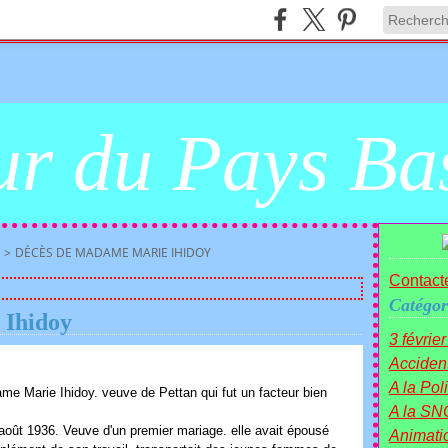
r du Pays Ba
>
DÉCÈS DE MADAME MARIE IHIDOY
Contacte
Catégor
 Ihidoy
3 févrie
Acciden
A la Polit
e Marie Ihidoy. veuve de Pettan qui fut un facteur bien
A la SN
août 1936. Veuve d'un premier mariage. elle avait épousé
Animati