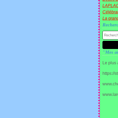
LAPLA
Célébrat
La gran
Recher
"Mes au
Le plus
https://
www.ch
www.lar