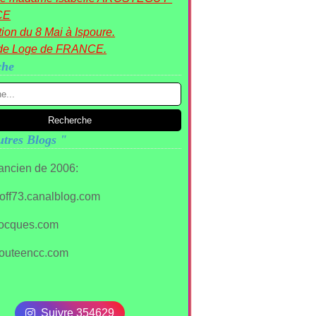
CE
ion du 8 Mai à Ispoure.
de Loge de FRANCE.
che
tres Blogs "
 ancien de 2006:
stoff73.canalblog.com
ocques.com
outeencc.com
Suivre 354629