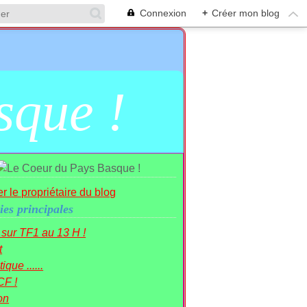
Connexion
+
Créer mon blog
sque !
r le propriétaire du blog
ies principales
r sur TF1 au 13 H !
t
ique ......
CF !
on