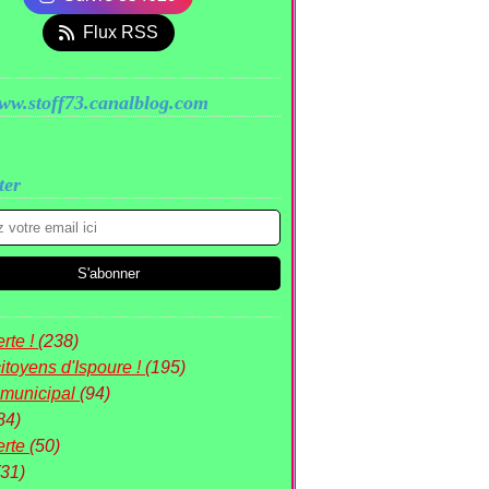
Flux RSS
www.stoff73.canalblog.com
ter
rte !
(238)
itoyens d'Ispoure !
(195)
 municipal
(94)
84)
erte
(50)
(31)