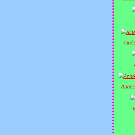
Ainés
Année