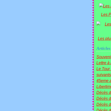
Les P
Les plu
Articles
Souveni
Lettre à
Le Tou
suivants 
45eme a
Liberti
Décès 
Décès d
Décès 
Décès 