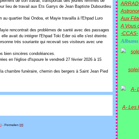
mplément de son travail, transportait des jeunes femmes de
ARRAD
ur lieu de travail aux Ets Garrys de Jean Baptiste Dubourdieu
Astronom
 au quartier Ibai Ondoa, et Mayie travailla à l'Ehpad Luro
Aux Fête
A Vous c
 Mayie rencontrait des problèmes de santé avec des passages
-CCAS-
lle avait du intégrer l'Ehpad Toki Eder où elle s'est éteinte.
Albums
rsonne très souriante qui recevait ses visiteurs avec une
os bien sincères condoléances.
es en l'église d'Ispoure le vendredi 27 février 2026 à 15
sole
 la chambre funéraire, chemin des bergers à Saint Jean Pied
A- Les
…
]
- Permalien [
#
]