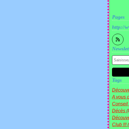
Pages
http://
Newslet
Tags
Découve
A vous c
Conseil
Décès
(
Découv
Club !!!