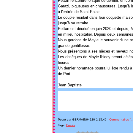
Pettan rencontré lorsque ce dernier, en co
Garazi, piqueuses en chaussures, jusqu'à le
à l'entrée de Saint Palais.
Le couple résidait dans leur coquette maison
jusqu'à sa retraite.
Pettan est décédé en juin 2020 et depuis,
en milieu hospitalier. Depuis deux semaines e
Nous gardons de Mayie le souvenir d'une pe
grande gentillesse.
Nous présentons à ses nièces et neveux n
Les obsèques de Mayie Ihidoy seront célébré
heures.
Un dernier hommage pourra lui être rendu à
de Port.
Jean Baptiste
Posté par GERMAIN64220 à 15:46 -
Commentaires [
Tags:
Décès