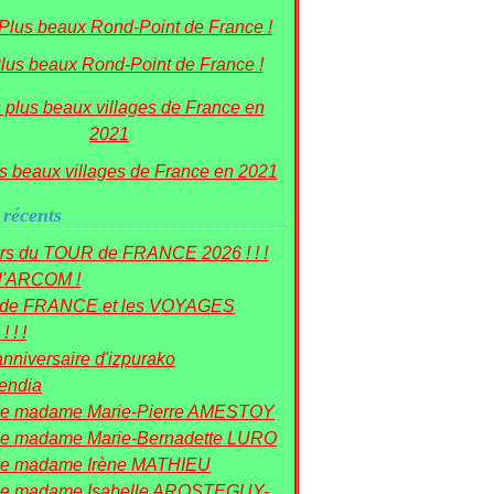
lus beaux Rond-Point de France !
s beaux villages de France en 2021
 récents
rs du TOUR de FRANCE 2026 ! ! !
 l'ARCOM !
r de FRANCE et les VOYAGES
! ! !
nniversaire d'izpurako
mendia
de madame Marie-Pierre AMESTOY
e madame Marie-Bernadette LURO
de madame Irène MATHIEU
de madame Isabelle AROSTEGUY-