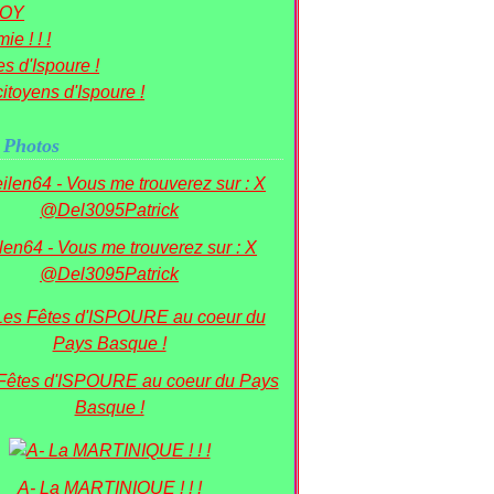
OY
ie ! ! !
s d'Ispoure !
itoyens d'Ispoure !
 Photos
ilen64 - Vous me trouverez sur : X
@Del3095Patrick
 Fêtes d'ISPOURE au coeur du Pays
Basque !
A- La MARTINIQUE ! ! !