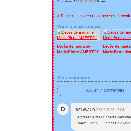
Vous aimez ?
0 vote
François... votre orthographe est à revoir !
Vous aimerez aussi :
Décès de madame
Décès de mad
Marie-Pierre AMESTOY
Marie-Bernadet
Commentaires
Ajouter un commentaire
D
DELAVAUD
25/02/2026 17:04
Je présente mes sincères condoléa
France . <br /> ...-Patrick Delavaud