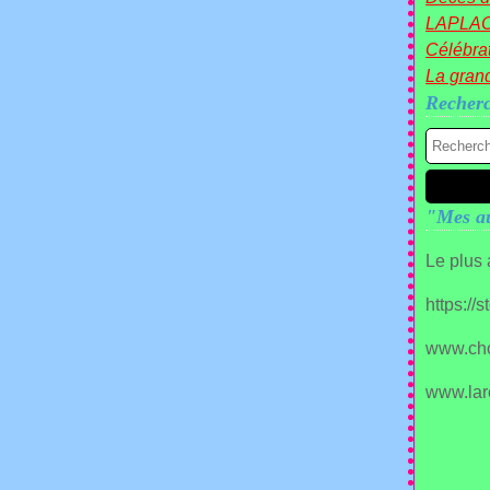
LAPLA
Célébrat
La gran
Recher
"Mes au
Le plus
https://
www.ch
www.lar