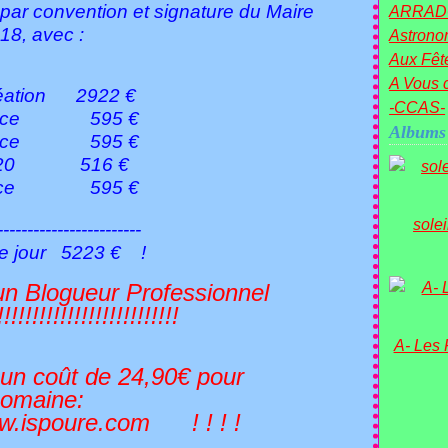
, par convention et signature du Maire
ARRAD
18, avec :
Astronom
Aux Fête
A Vous c
création 2922 €
-CCAS-
tenance 595 €
Albums
ntenance 595 €
on 2020 516 €
enance 595 €
sole
----------
223 € !
 un Blogueur Professionnel
!!!!!!!!!!!!!!!!!
A- Les
t un coût de 24,90€ pour
omaine:
.com ! ! ! !