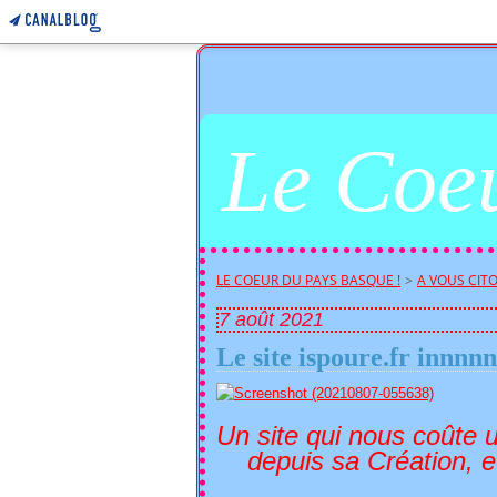
Le Coeu
LE COEUR DU PAYS BASQUE !
>
A VOUS CITO
7 août 2021
Le site ispoure.fr innnnn
Un site qui nous coûte u
d
epuis sa Création, et