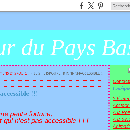
r du Pays Ba
YENS D'ISPOURE !
>
LE SITE ISPOURE.FR INNNNNACCESSIBLE !!!
Contacte
Catégor
accessible !!!
3 févrie
Acciden
ne petite fortune,
A la Polit
 qui n'est pas accessible ! ! !
A la SN
Animati