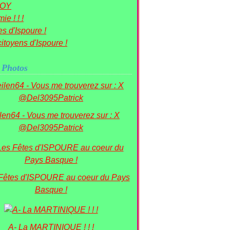
OY
ie ! ! !
s d'Ispoure !
itoyens d'Ispoure !
 Photos
ilen64 - Vous me trouverez sur : X
@Del3095Patrick
 Fêtes d'ISPOURE au coeur du Pays
Basque !
A- La MARTINIQUE ! ! !