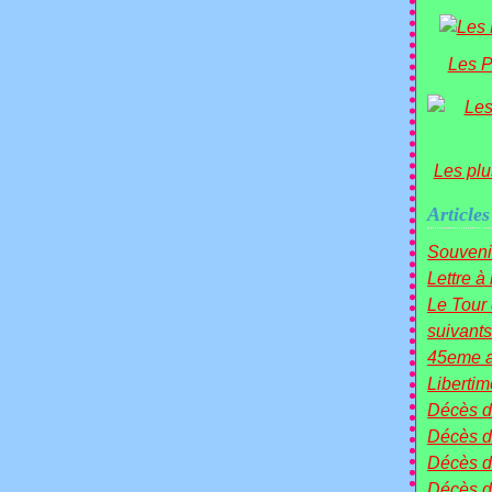
Les P
Les plu
Articles
Souveni
Lettre à
Le Tou
suivants 
45eme a
Liberti
Décès 
Décès d
Décès 
Décès 