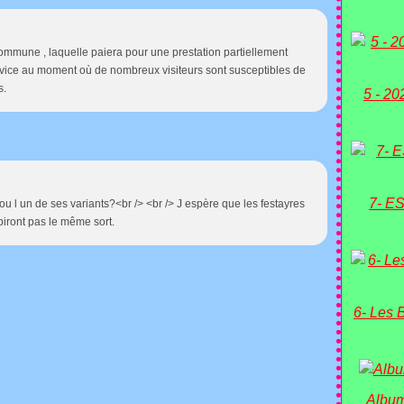
commune , laquelle paiera pour une prestation partiellement
service au moment où de nombreux visiteurs sont susceptibles de
s.
5 - 20
7- ES
9 ou l un de ses variants?<br /> <br /> J espère que les festayres
biront pas le même sort.
6- Les 
Album