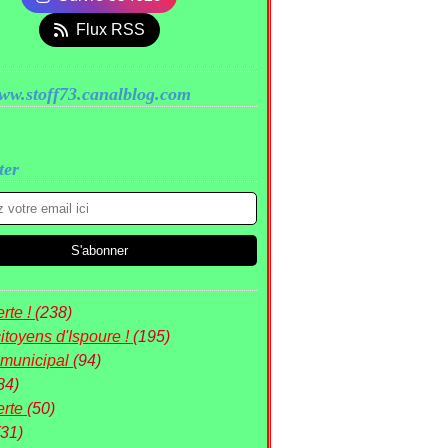
Flux RSS
www.stoff73.canalblog.com
ter
rte !
(238)
itoyens d'Ispoure !
(195)
 municipal
(94)
84)
erte
(50)
(31)