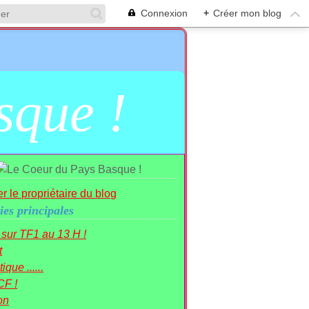
Connexion
+
Créer mon blog
sque !
r le propriétaire du blog
ies principales
r sur TF1 au 13 H !
t
ique ......
CF !
on