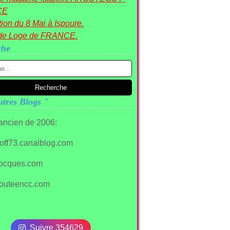
CE
ion du 8 Mai à Ispoure.
de Loge de FRANCE.
che
tres Blogs "
 ancien de 2006:
stoff73.canalblog.com
ocques.com
outeencc.com
Suivre 354629