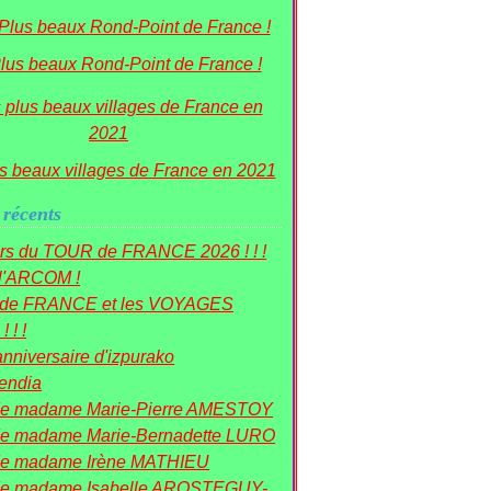
lus beaux Rond-Point de France !
s beaux villages de France en 2021
 récents
rs du TOUR de FRANCE 2026 ! ! !
 l'ARCOM !
r de FRANCE et les VOYAGES
! ! !
nniversaire d'izpurako
mendia
de madame Marie-Pierre AMESTOY
e madame Marie-Bernadette LURO
de madame Irène MATHIEU
de madame Isabelle AROSTEGUY-