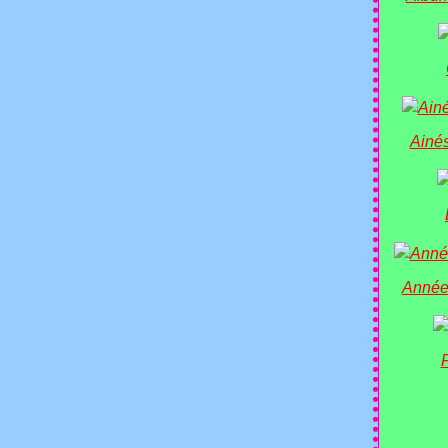
Ainés
Année