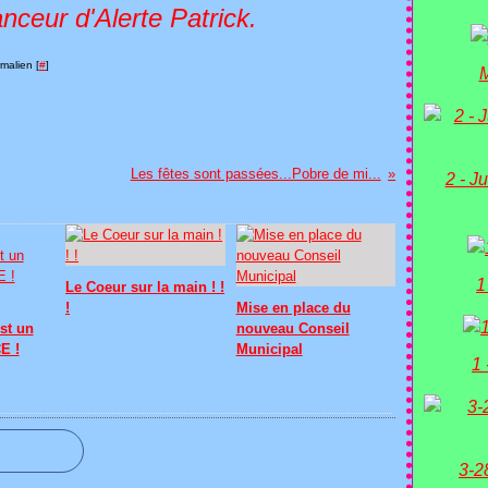
Alerte Patrick.
malien [
#
]
M
Les fêtes sont passées...Pobre de mi...
2 - Ju
1
Le Coeur sur la main ! !
!
Mise en place du
st un
nouveau Conseil
E !
Municipal
1 
3-2