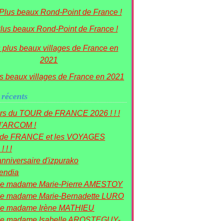
lus beaux Rond-Point de France !
s beaux villages de France en 2021
 récents
rs du TOUR de FRANCE 2026 ! ! !
 l'ARCOM !
r de FRANCE et les VOYAGES
! ! !
nniversaire d'izpurako
mendia
de madame Marie-Pierre AMESTOY
e madame Marie-Bernadette LURO
de madame Irène MATHIEU
de madame Isabelle AROSTEGUY-