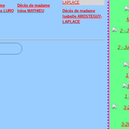
ame
Décès de madame
te LURO
Irène MATHIEU
Décès de madame
Isabelle AROSTEGUY-
M
LAPLACE
2 - Ju
1
1 
3-2