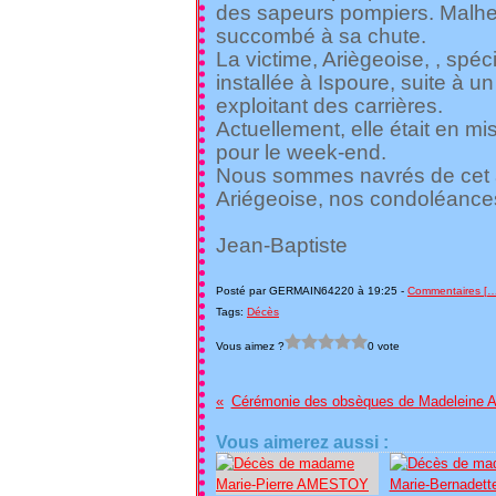
des sapeurs pompiers. Malheu
succombé à sa chute.
La victime, Ariègeoise, , spéci
installée à Ispoure, suite à u
exploitant des carrières.
Actuellement, elle était en mi
pour le week-end.
Nous sommes navrés de cet ac
Ariégeoise, nos condoléances
Jean-Baptiste
Posté par GERMAIN64220 à 19:25 -
Commentaires [
Tags:
Décès
Vous aimez ?
0 vote
Cérémonie des obsèques de Madelein
Vous aimerez aussi :