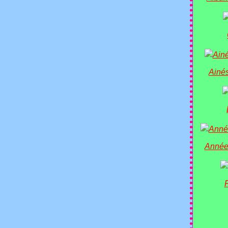
Ainés
Année