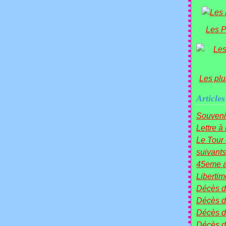
Les P
Les plu
Articles
Souveni
Lettre à
Le Tou
suivants 
45eme a
Liberti
Décès 
Décès d
Décès 
Décès 