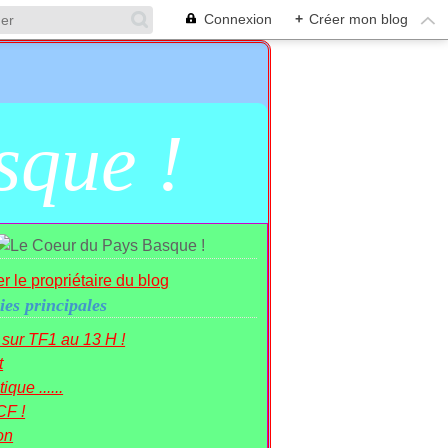
Connexion
+
Créer mon blog
sque !
r le propriétaire du blog
ies principales
r sur TF1 au 13 H !
t
ique ......
CF !
on