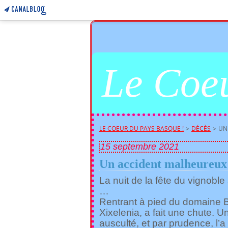
Le Coeu
LE COEUR DU PAYS BASQUE !
>
DÉCÈS
>
UN
15 septembre 2021
Un accident malheureu
La nuit de la fête du vignobl
…
Rentrant à pied du domaine B
Xixelenia, a fait une chute. U
ausculté, et par prudence, l’