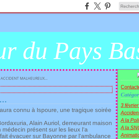
r du Pays Ba
 ACCIDENT MALHEUREUX…
Contacte
Catégor
x…
3 févrie
e aura connu à Ispoure, une tragique soirée
Acciden
A la Polit
ordaxuria, Alain Auriol, demeurant maison
A la SN
n médecin présent sur les lieux l’a
Animati
a fait évacuer sur Bayonne par l’ambulance