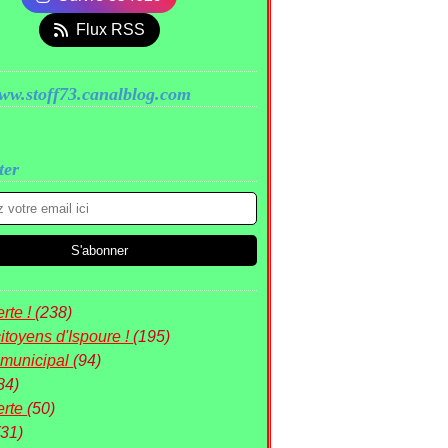
Flux RSS
www.stoff73.canalblog.com
ter
rte !
(238)
itoyens d'Ispoure !
(195)
 municipal
(94)
84)
erte
(50)
(31)