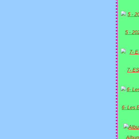
5 - 20
7- ES
6- Les 
Album