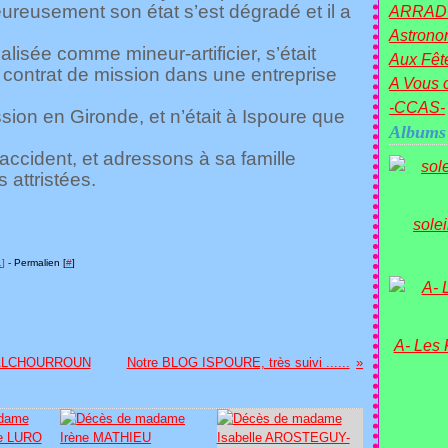
reusement son état s’est dégradé et il a
ARRAD
Astronom
alisée comme mineur-artificier, s’était
Aux Fête
n contrat de mission dans une entreprise
A Vous c
-CCAS-
ssion en Gironde, et n’était à Ispoure que
Albums
cident, et adressons à sa famille
 attristées.
sole
…
]
- Permalien [
#
]
A- Les
e ALCHOURROUN
Notre BLOG ISPOURE, très suivi ......