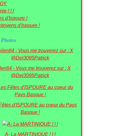
OY
ie ! ! !
s d'Ispoure !
itoyens d'Ispoure !
 Photos
ilen64 - Vous me trouverez sur : X
@Del3095Patrick
 Fêtes d'ISPOURE au coeur du Pays
Basque !
A- La MARTINIQUE ! ! !