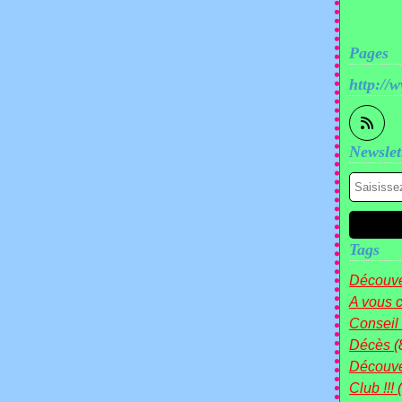
Pages
http://
Newslet
Tags
Découve
A vous c
Conseil
Décès
(
Découv
Club !!!