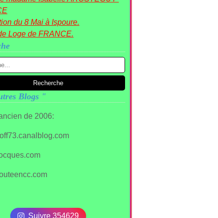
CE
ion du 8 Mai à Ispoure.
de Loge de FRANCE.
che
tres Blogs "
 ancien de 2006:
stoff73.canalblog.com
ocques.com
outeencc.com
Suivre 354629