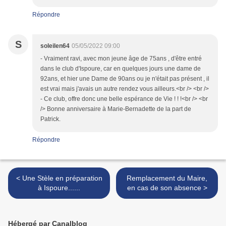
Répondre
S
soleilen64
05/05/2022 09:00
- Vraiment ravi, avec mon jeune âge de 75ans , d'être entré
dans le club d'Ispoure, car en quelques jours une dame de
92ans, et hier une Dame de 90ans ou je n'était pas présent , il
est vrai mais j'avais un autre rendez vous ailleurs.<br /> <br />
- Ce club, offre donc une belle espérance de Vie ! ! !<br /> <br
/> Bonne anniversaire à Marie-Bernadette de la part de
Patrick.
Répondre
< Une Stèle en préparation
Remplacement du Maire,
à Ispoure......
en cas de son absence >
Hébergé par Canalblog