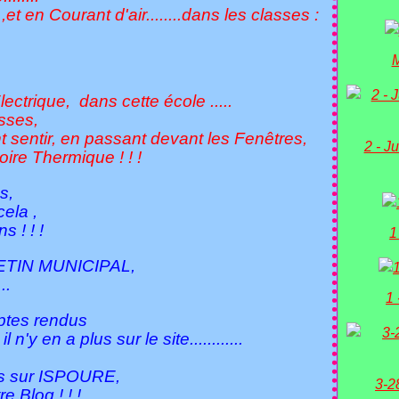
t en Courant d'air........dans les classes :
M
ctrique, dans cette école .....
sses,
t sentir,
en passant devant les Fenêtres,
2 - Ju
ire Thermique ! ! !
s,
la ,
! ! !
1
LETIN MUNICIPAL,
..
1 
ptes rendus
 en a plus sur le site............
ns sur ISPOURE,
3-2
log ! ! !