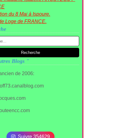
CE
ion du 8 Mai à Ispoure.
de Loge de FRANCE.
che
tres Blogs "
 ancien de 2006:
stoff73.canalblog.com
ocques.com
outeencc.com
Suivre 354629