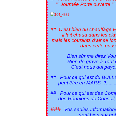
"" Journée Porte ouverte "" ,e
## C'est bien du chauffage Ele
il fait chaud dans les cla
mais les courants d'air se fon
dans cette passo
Bien sûr me direz Vou
Rien de grave à Tout ce
C'est nous qui payons 
## Pour ce qui est du BUL
peut être en MARS ?........
## Pour ce qui est des Com
des Réunions de Conseil, il n'y
###
Vos seules Informatio
sont bien sur notre B