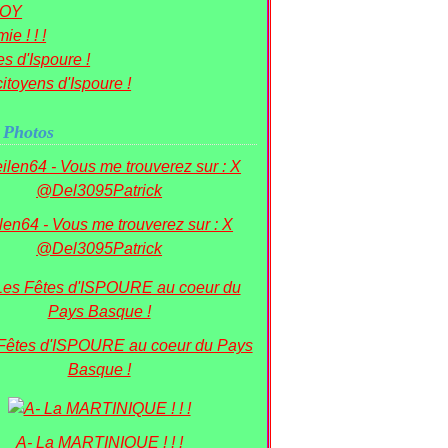
OY
ie ! ! !
s d'Ispoure !
itoyens d'Ispoure !
 Photos
ilen64 - Vous me trouverez sur : X
@Del3095Patrick
 Fêtes d'ISPOURE au coeur du Pays
Basque !
A- La MARTINIQUE ! ! !