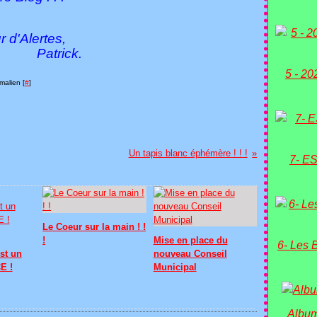
r
d'Alertes,
ck.
5 - 20
malien [
#
]
Un tapis blanc éphémère ! ! !
7- ES
Le Coeur sur la main ! !
!
Mise en place du
6- Les 
st un
nouveau Conseil
E !
Municipal
Album