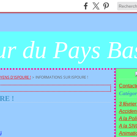
r du Pays Ba
YENS D'ISPOURE !
>
INFORMATIONS SUR ISPOURE !
Contacte
Catégor
RE !
3 févrie
Acciden
A la Polit
,
A la SN
i
Animati