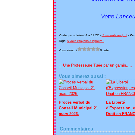
Votre Lanceu
Patri
Posté par soleilen64 à 11:22 -
Commentaires [
…
]
- Per
Tags:
A vous citoyens d'Ispoure !
Vous aimez ?
0 vote
Une Professeure Tuée par un gamin.....
Vous aimerez aussi :
Procés verbal du
La Liberté
Conseil Municipal 21
d'Expression, e
mars 2026.
Droit en FRANC
Commentaires