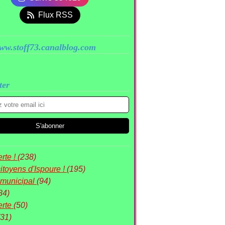
Flux RSS
www.stoff73.canalblog.com
ter
rte !
(238)
itoyens d'Ispoure !
(195)
 municipal
(94)
84)
erte
(50)
(31)