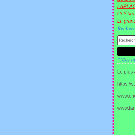
LAPLA
Célébrat
La gran
Recher
"Mes au
Le plus
https://
www.ch
www.lar