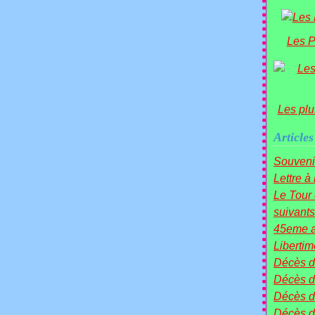
Les P
Les plu
Articles
Souveni
Lettre à
Le Tou
suivants 
45eme a
Liberti
Décès 
Décès d
Décès 
Décès 