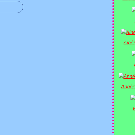
Ainés
Année