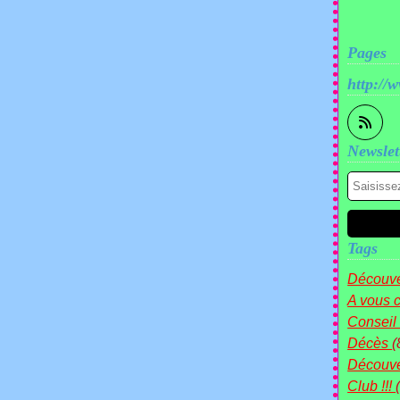
Pages
http://
Newslet
Tags
Découve
A vous c
Conseil
Décès
(
Découv
Club !!!