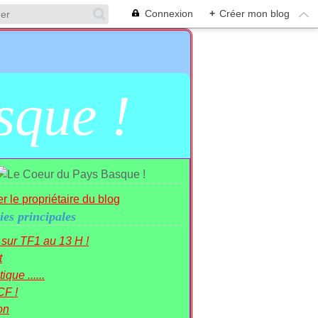
Connexion
+
Créer mon blog
sque !
r le propriétaire du blog
ies principales
r sur TF1 au 13 H !
t
ique ......
CF !
on