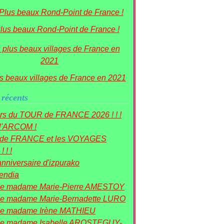
lus beaux Rond-Point de France !
s beaux villages de France en 2021
 récents
rs du TOUR de FRANCE 2026 ! ! !
 l'ARCOM !
r de FRANCE et les VOYAGES
! ! !
nniversaire d'izpurako
mendia
de madame Marie-Pierre AMESTOY
e madame Marie-Bernadette LURO
de madame Irène MATHIEU
de madame Isabelle AROSTEGUY-