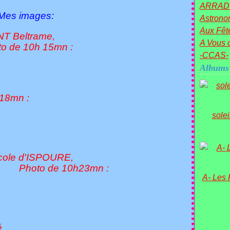
ARRAD
e Mes images:
Astronom
Aux Fête
T Beltrame,
A Vous c
 15mn :
-CCAS-
Albums
mn :
sole
école d'ISPOURE,
10h23mn :
A- Les
......