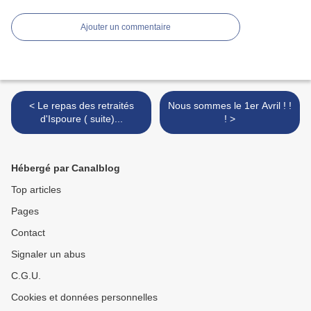
Ajouter un commentaire
< Le repas des retraités
Nous sommes le 1er Avril ! !
d'Ispoure ( suite)...
! >
Hébergé par Canalblog
Top articles
Pages
Contact
Signaler un abus
C.G.U.
Cookies et données personnelles