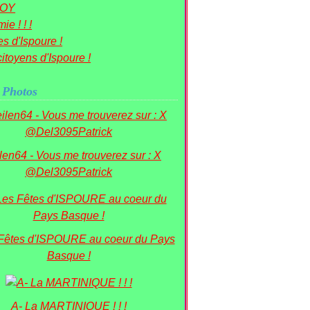
OY
ie ! ! !
s d'Ispoure !
itoyens d'Ispoure !
 Photos
ilen64 - Vous me trouverez sur : X
@Del3095Patrick
 Fêtes d'ISPOURE au coeur du Pays
Basque !
A- La MARTINIQUE ! ! !