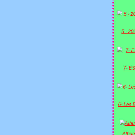
5 - 20
7- ES
6- Les 
Album