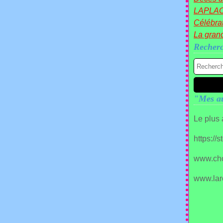
LAPLA
Célébrat
La gran
Recher
"Mes au
Le plus
https://
www.ch
www.lar