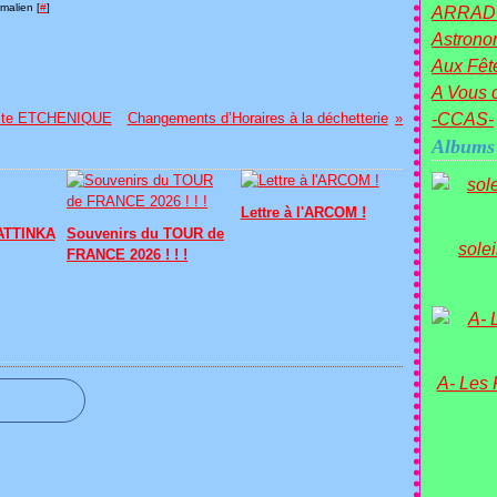
malien [
#
]
ARRAD
Astronom
Aux Fête
A Vous c
tiste ETCHENIQUE
Changements d’Horaires à la déchetterie
-CCAS-
Albums
Lettre à l'ARCOM !
MATTINKA
Souvenirs du TOUR de
sole
FRANCE 2026 ! ! !
A- Les