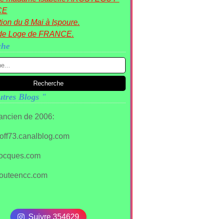
CE
ion du 8 Mai à Ispoure.
de Loge de FRANCE.
che
tres Blogs "
 ancien de 2006:
stoff73.canalblog.com
ocques.com
outeencc.com
Suivre 354629