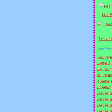
Les P
Les plu
Articles
Souveni
Lettre à
Le Tou
suivants 
45eme a
Liberti
Décès 
Décès d
Décès 
Décès 