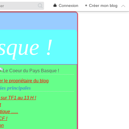
Connexion
+
Créer mon blog
sque !
r le propriétaire du blog
ies principales
r sur TF1 au 13 H !
t
ique ......
CF !
on