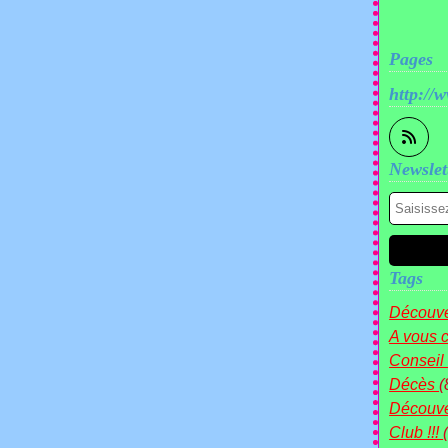
Pages
http://
Newslet
Tags
Découve
A vous c
Conseil
Décès
(
Découv
Club !!!