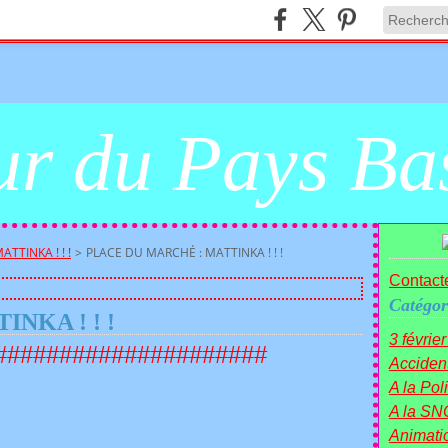
r du Pays Ba
TTINKA ! ! !
>
PLACE DU MARCHÉ : MATTINKA ! ! !
Contacte
Catégor
INKA ! ! !
3 févrie
#####################
Acciden
A la Polit
A la SN
Animati