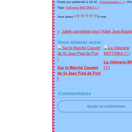
Posté par soleilen64 à 16:16 -
Commentaires [
…
]
- Per
Tags:
Chèvrerie MATTINKA ! ! !
Vous aimez ?
0 vote
Jubilé sacerdotal pour l’Abbé Jean-Bap
Vous aimerez aussi :
La chèvrerie 
Sur le Marché Couvert
! ! !
de St Jean Pied de Port
!
Commentaires
Ajouter un commentaire