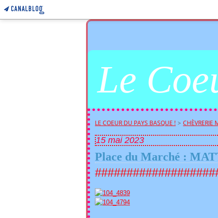
Le Coeu
LE COEUR DU PAYS BASQUE !
>
CHÈVRERIE MA
15 mai 2023
Place du Marché : MATT
###################