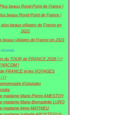
lus beaux Rond-Point de France !
s beaux villages de France en 2021
 récents
rs du TOUR de FRANCE 2026 ! ! !
 l'ARCOM !
r de FRANCE et les VOYAGES
! ! !
nniversaire d'izpurako
mendia
de madame Marie-Pierre AMESTOY
e madame Marie-Bernadette LURO
de madame Irène MATHIEU
de madame Isabelle AROSTEGUY-