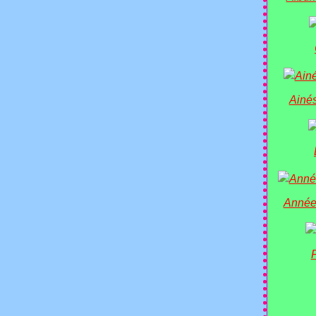
Ainés
Année