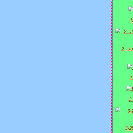
M
2 - Ju
1
1 
3-2