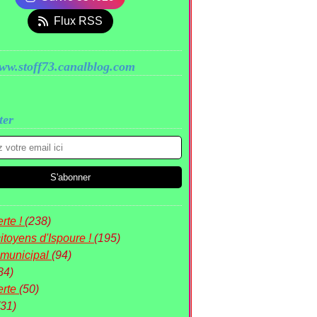
Flux RSS
www.stoff73.canalblog.com
ter
rte !
(238)
itoyens d'Ispoure !
(195)
 municipal
(94)
84)
erte
(50)
(31)