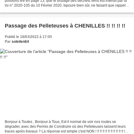
pouvons lire en page 13, que le brûlage des déchets verts est interdit par la
loi n° 2020-105 du 10 Février 2020. Ispoure bien sûr, ne faisant que rappeler
les textes. Sont énumérés...
Passage des Pelleteuses à CHENILLES !! !! !! !!
Publié le 18/03/2022 à 17:05
Par
soleilen64
Bonjour à Toutes , Bonjour à Tous, Est il normal de voir nos routes se
dégrader, avec des Permis de Construire où des Pelleteuses laissent leurs
traces après travaux ? La réponse est simple c'est NON ! !! !! !! !! !! !! !! !! !! !! !! !!