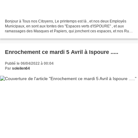
Bonjour à Tous nos Citoyens, Le printemps est là , et nos deux Employés
Municipaux, en sont aux tontes des "Espaces verts d'ISPOURE" , et aux
ramassages des Masques et Papiers, qui jonchent ces espaces, et nos Rues
! ! ! >> Ce ne sont pas les poubelles...
Enrochement ce mardi 5 Avril à Ispoure .....
Publié le 06/04/2022 à 00:04
Par
soleilen64