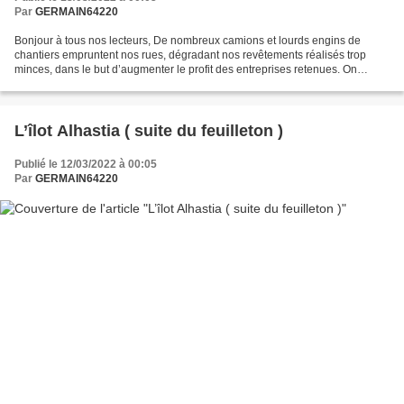
Par
GERMAIN64220
Bonjour à tous nos lecteurs, De nombreux camions et lourds engins de
chantiers empruntent nos rues, dégradant nos revêtements réalisés trop
minces, dans le but d’augmenter le profit des entreprises retenues. On
assiste à de nombreux nids de poule, et...
L’îlot Alhastia ( suite du feuilleton )
Publié le 12/03/2022 à 00:05
Par
GERMAIN64220