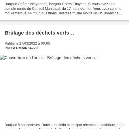
Bonjour Chères citoyennes, Bonjour Chers Citoyens, Si vous avez lu le
compte rendu du Conseil Municipal, du 17 mars dernier, Vous avez comme
moi remarqué, >> "" En questions Diverses "" Que moins NOUS avons de
service PUBLIC, et PLUS nous allons PAYER...
Brûlage des déchets verts…
Publié le 27/03/2022 à 00:05
Par
GERMAIN64220
Bonjour à nos lecteurs, Dans le bulletin municipal récemment distribué, nous