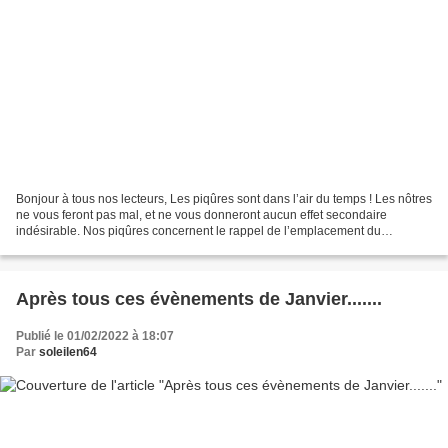
Bonjour à tous nos lecteurs, Les piqûres sont dans l’air du temps ! Les nôtres
ne vous feront pas mal, et ne vous donneront aucun effet secondaire
indésirable. Nos piqûres concernent le rappel de l’emplacement du
défibrillateur. Cet appareil est installé...
Après tous ces évènements de Janvier.......
Publié le 01/02/2022 à 18:07
Par
soleilen64