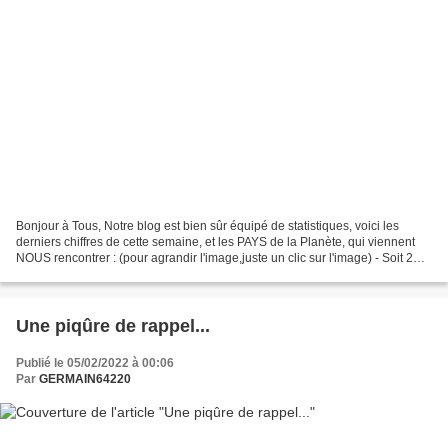
Bonjour à Tous, Notre blog est bien sûr équipé de statistiques, voici les
derniers chiffres de cette semaine, et les PAYS de la Planète, qui viennent
NOUS rencontrer : (pour agrandir l'image,juste un clic sur l'image) - Soit 2
044 pages sur 7 Jours .....et...
Une piqûre de rappel...
Publié le 05/02/2022 à 00:06
Par
GERMAIN64220