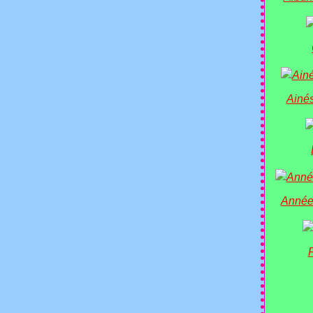
Ainés
Année