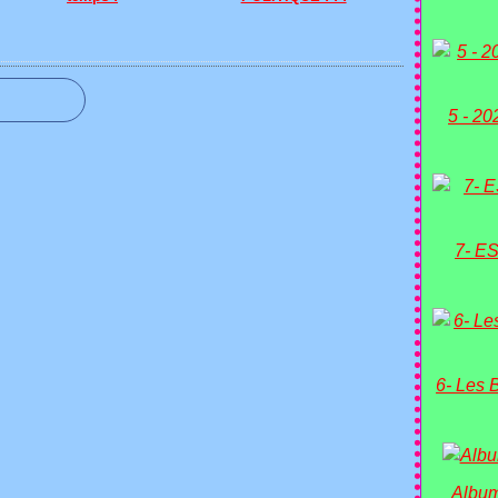
5 - 20
7- ES
6- Les 
Album