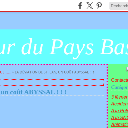
r du Pays Ba
E ......
>
LA DÉVIATION DE ST JEAN, UN COÛT ABYSSAL ! ! !
Contacte
Catégor
, un coût ABYSSAL ! ! !
3 févrie
Acciden
A la Polit
A la SN
Animati