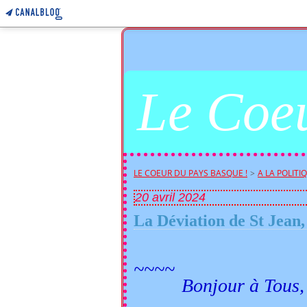
Le Coeu
LE COEUR DU PAYS BASQUE !
>
A LA POLITIQU
20 avril 2024
La Déviation de St Jean
~~~~
Bonjour à Tous,