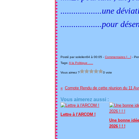
...................une dévia
...................pour 
Patrick 
Posté par soleilen64 à 00:05 -
Commentaires [
…
]
- Per
Tags:
A la Politique .....
Vous aimez ?
0 vote
Compte Rendu de cette réunion du 11 Avr
Vous aimerez aussi :
Lettre à l'ARCOM !
Une bonne idée
2026 ! ! !