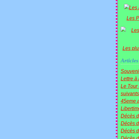
Les P
Les plu
Articles
Souveni
Lettre à
Le Tou
suivants 
45eme a
Liberti
Décès 
Décès d
Décès 
Décès 