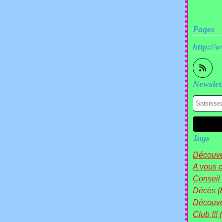
Pages
http://
Newslet
Tags
Découve
A vous c
Conseil
Décès
(
Découv
Club !!!