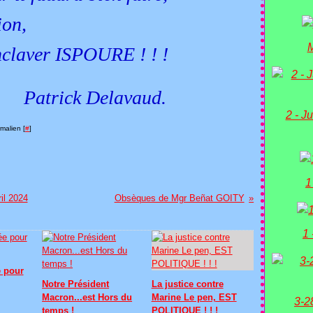
tion,
M
désenclaver ISPOURE ! ! !
Delavaud.
2 - Ju
malien [
#
]
1
il 2024
Obsèques de Mgr Beñat GOITY
1 
 pour
Notre Président
La justice contre
Macron...est Hors du
Marine Le pen, EST
3-2
temps !
POLITIQUE ! ! !