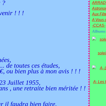
r ?
ARRAD
Astronom
venir ! ! !
Aux Fête
A Vous c
-CCAS-
Albums
sole
nées,
. de toutes ces études,
ou bien plus à mon avis ! ! !
23 Juillet 1955,
A- Les
, une retraite bien méritée ! !
ur il faudra bien faire,