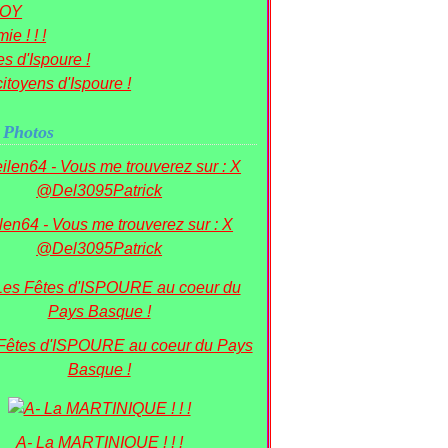
OY
ie ! ! !
s d'Ispoure !
itoyens d'Ispoure !
 Photos
ilen64 - Vous me trouverez sur : X
@Del3095Patrick
 Fêtes d'ISPOURE au coeur du Pays
Basque !
A- La MARTINIQUE ! ! !