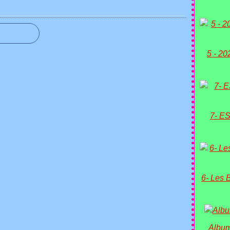
5 - 20
7- ES
6- Les 
Album