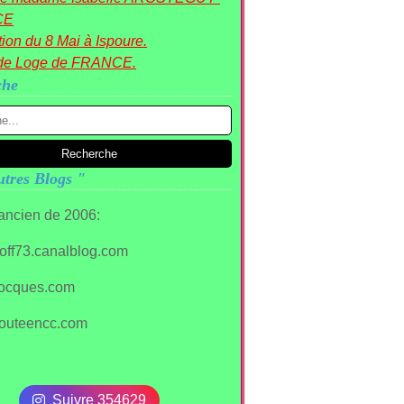
CE
ion du 8 Mai à Ispoure.
de Loge de FRANCE.
che
tres Blogs "
 ancien de 2006:
stoff73.canalblog.com
ocques.com
outeencc.com
Suivre 354629