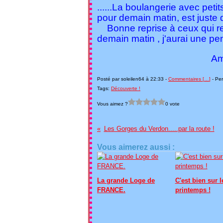
......La boulangerie avec peti
pour demain matin, est juste 
Bonne reprise à ceux qui rep
demain matin , j'aurai une 
Amicalement 
Posté par soleilen64 à 22:33 -
Commentaires [
…
]
- Per
Tags:
Découverte !
Vous aimez ?
0 vote
Les Gorges du Verdon.....par la route !
Vous aimerez aussi :
La grande Loge de
C'est bien sur l
FRANCE.
printemps !