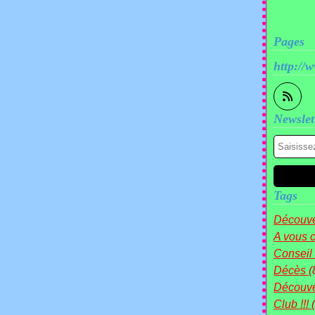
Pages
http://
Newslet
Tags
Découve
A vous c
Conseil
Décès
(
Découv
Club !!!