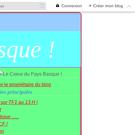
Connexion
+
Créer mon blog
sque !
r le propriétaire du blog
ies principales
r sur TF1 au 13 H !
t
ique ......
CF !
on