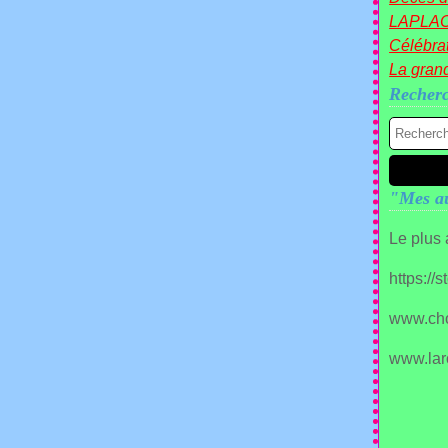
LAPLA
Célébrat
La gran
Recher
"Mes au
Le plus
https://
www.ch
www.lar