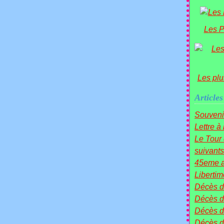
Les P
Les plu
Articles
Souveni
Lettre à
Le Tou
suivants 
45eme a
Liberti
Décès 
Décès d
Décès 
Décès 