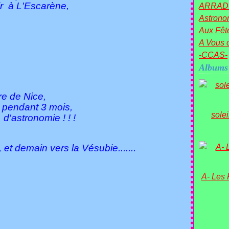
oir à L'Escarène,
ARRAD
Astronom
Aux Fête
A Vous c
-CCAS-
Albums
re de Nice,
, pendant 3 mois,
sole
astronomie ! ! !
, et demain vers la Vésubie.......
A- Les