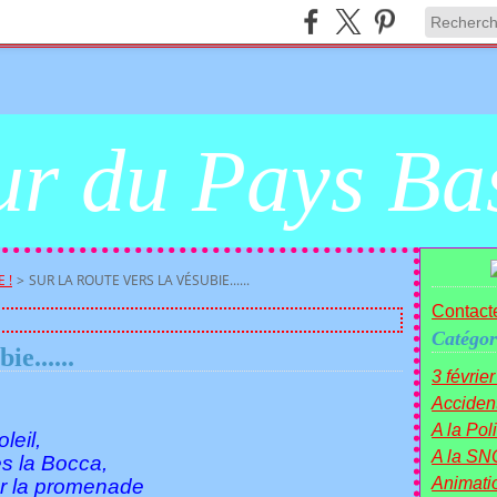
r du Pays Ba
 !
>
SUR LA ROUTE VERS LA VÉSUBIE......
Contacte
Catégor
ie......
3 févrie
Acciden
A la Polit
leil,
A la SN
es la Bocca,
Animati
ar la promenade