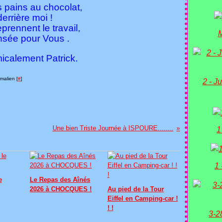
ts pains au chocolat,
derrière moi !
rennent le travail,
M
pensée pour Vous .
Patrick.
malien [
#
]
2 - Ju
Une bien Triste Journée à ISPOURE........
1
1 
e
Le Repas des Aînés
2026 à CHOCQUES !
Au pied de la Tour
Eiffel en Camping-car !
! !
3-2