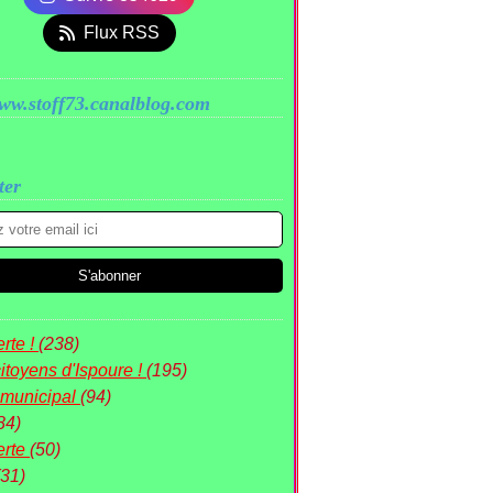
Flux RSS
www.stoff73.canalblog.com
ter
rte !
(238)
itoyens d'Ispoure !
(195)
 municipal
(94)
84)
erte
(50)
(31)