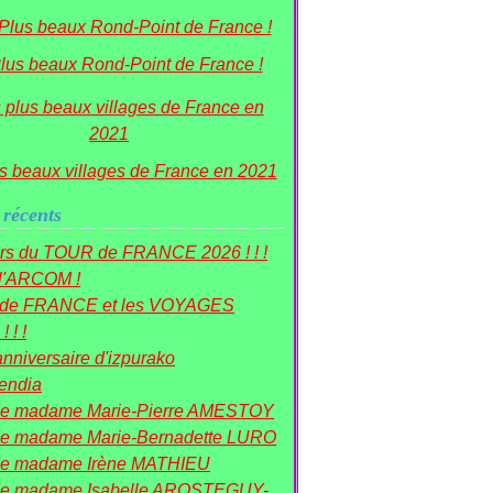
lus beaux Rond-Point de France !
s beaux villages de France en 2021
 récents
rs du TOUR de FRANCE 2026 ! ! !
 l'ARCOM !
r de FRANCE et les VOYAGES
! ! !
nniversaire d'izpurako
mendia
de madame Marie-Pierre AMESTOY
e madame Marie-Bernadette LURO
de madame Irène MATHIEU
de madame Isabelle AROSTEGUY-