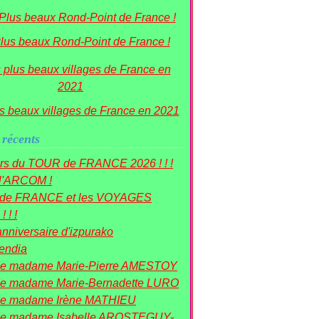
lus beaux Rond-Point de France !
s beaux villages de France en 2021
 récents
rs du TOUR de FRANCE 2026 ! ! !
 l'ARCOM !
r de FRANCE et les VOYAGES
! ! !
nniversaire d'izpurako
mendia
de madame Marie-Pierre AMESTOY
e madame Marie-Bernadette LURO
de madame Irène MATHIEU
de madame Isabelle AROSTEGUY-