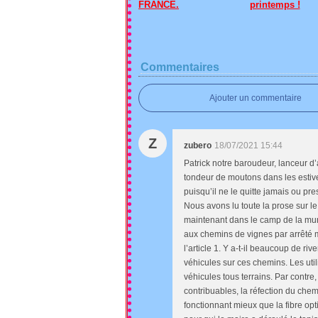
FRANCE.
printemps !
Commentaires
Ajouter un commentaire
Z
zubero
18/07/2021 15:44
Patrick notre baroudeur, lanceur d’
tondeur de moutons dans les estiv
puisqu’il ne le quitte jamais ou pre
Nous avons lu toute la prose sur le
maintenant dans le camp de la munic
aux chemins de vignes par arrêté m
l’article 1. Y a-t-il beaucoup de riv
véhicules sur ces chemins. Les uti
véhicules tous terrains. Par contre
contribuables, la réfection du chem
fonctionnant mieux que la fibre opt