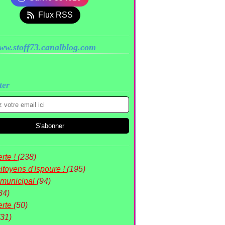
Flux RSS
www.stoff73.canalblog.com
ter
rte !
(238)
itoyens d'Ispoure !
(195)
 municipal
(94)
84)
erte
(50)
(31)