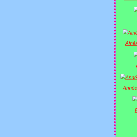
Ainés
Année