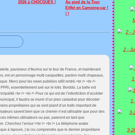
2026 à CHOCQUES !
Au pied de la Tour
Eiffel en Camping-car !
! !
M
2 - Ju
alerte, pavoiseur d’Ikurina sur le tour de France, et maintenant
es, est un personnage multi-casquettes, pardon multi chapeaux,
1
sque. Merci pour les news publiées sitôt rentré.<br /> <br />
 PPRi, essentiellement axé sur le lotis. Bordda. La balle est
ipalité.<br /> <br /> Pour ce qui est de l’interdiction d’accéder
unicipal, il faudra se munir d’un plan cadastral pour décoder
1 
erains propriétaires qui se sont plaint d’un trafic important de
lisateurs savent bien que ce chemin n’est utilisable que pour des
, ces mêmes utilisateurs ou pas, paieront en tant que
in. Cherchez l’erreur !<br /> <br /> Le téléphone arabe
ique à Ispoure, j’ai cru comprendre que le dernier propriétaire
3-2