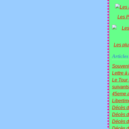
Les P
Les plu
Articles
Souveni
Lettre à
Le Tou
suivants 
45eme a
Liberti
Décès 
Décès d
Décès 
Décès 