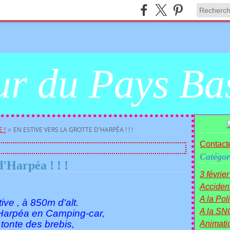
r du Pays Ba
 !
>
EN ESTIVE VERS LA GROTTE D'HARPÉA ! ! !
Contacte
Catégor
d'Harpéa ! ! !
3 févrie
Acciden
A la Polit
ive , à 850m d'alt.
A la SN
d'Harpéa en Camping-car,
a tonte des brebis,
Animati