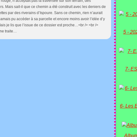
 rouge, n’acceptait pas la traversée sur son terrain, des
eurs. Mais sait-il que ce chemin a été construit avec les deniers de
ttes par des riverains d’Ispoure. Sans ce chemin, rien n’aurait
 jamais pu accéder à sa parcelle et encore moins avoir l’idée d’y
Mais je lis que l’issue de ce dossier est proche…<br /> <br />
ne traite…
5 - 20
7- ES
6- Les 
Album