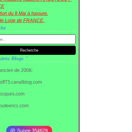
CE
ion du 8 Mai à Ispoure.
de Loge de FRANCE.
che
tres Blogs "
 ancien de 2006:
stoff73.canalblog.com
ocques.com
outeencc.com
Suivre 354629