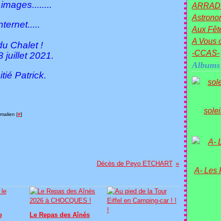
mages........
ARRAD
Astronom
ernet.....
Aux Fête
A Vous c
du Chalet !
-CCAS-
juillet 2021.
Albums
rick.
sole
malien [
#
]
Décès de Peyo ETCHART
A- Les
e
Le Repas des Aînés