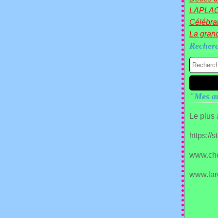
LAPLA
Célébrat
La gran
Recher
"Mes au
Le plus
https://
www.ch
www.lar