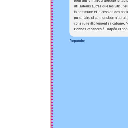
pour qui le maire a déroulé le tapis
utilisateurs autres que les viticult
la commune et la cession des assie
pu se faire et ce monsieur n’aurait
construire illicitement sa cabane. 
Bonnes vacances à Harpéa et bon
Répondre