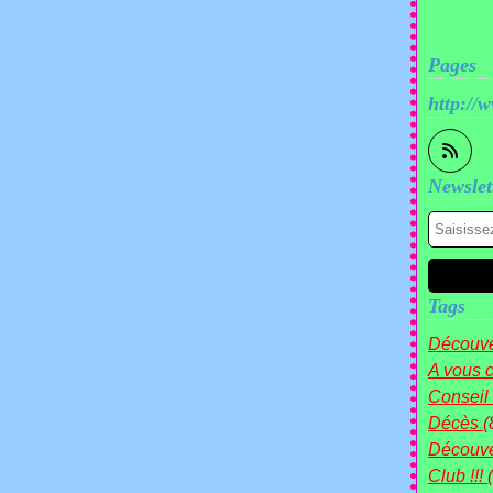
Pages
http://
Newslet
Tags
Découve
A vous c
Conseil
Décès
(
Découv
Club !!!