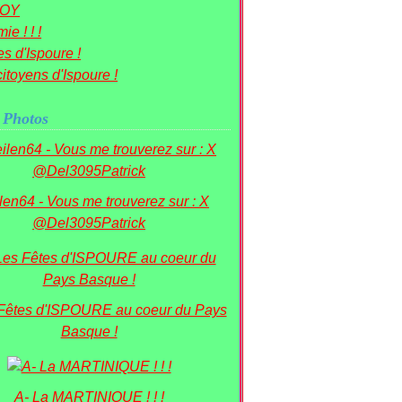
OY
ie ! ! !
s d'Ispoure !
itoyens d'Ispoure !
 Photos
ilen64 - Vous me trouverez sur : X
@Del3095Patrick
 Fêtes d'ISPOURE au coeur du Pays
Basque !
A- La MARTINIQUE ! ! !