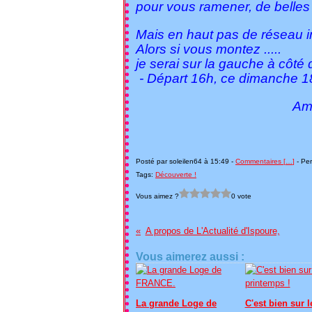
pour vous ramener, de belles i
Mais en haut pas de réseau int
Alors si vous montez .....
je serai sur la gauche à côté 
- Départ 16h, ce dimanche 18 
Amitié Pat
Posté par soleilen64 à 15:49 -
Commentaires [
…
]
- Per
Tags:
Découverte !
Vous aimez ?
0 vote
A propos de L'Actualité d'Ispoure,
Vous aimerez aussi :
La grande Loge de
C'est bien sur l