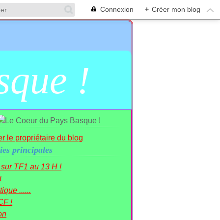
Connexion
+
Créer mon blog
sque !
r le propriétaire du blog
ies principales
r sur TF1 au 13 H !
t
ique ......
CF !
on