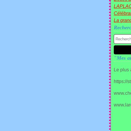
LAPLA
Célébrat
La gran
Recher
"Mes au
Le plus
https://
www.ch
www.lar