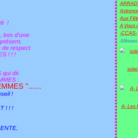
ARRAD
Astronom
Aux Fête
té !
A Vous c
-CCAS-
e,
lors
d'une
Albums
 présent,
e de respect
 ! ! !
sole
ui dit
EMMES :
MES "......
eil !
A- Les
 ! !
DENTE,