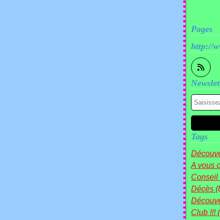
Pages
http://
Newslet
Tags
Découve
A vous c
Conseil
Décès
(
Découv
Club !!!