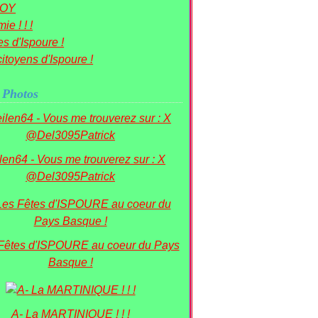
OY
ie ! ! !
s d'Ispoure !
itoyens d'Ispoure !
 Photos
ilen64 - Vous me trouverez sur : X
@Del3095Patrick
 Fêtes d'ISPOURE au coeur du Pays
Basque !
A- La MARTINIQUE ! ! !