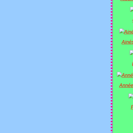
Ainés
Année