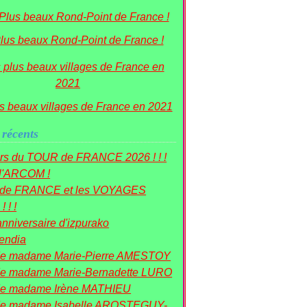
lus beaux Rond-Point de France !
s beaux villages de France en 2021
 récents
rs du TOUR de FRANCE 2026 ! ! !
 l'ARCOM !
r de FRANCE et les VOYAGES
! ! !
nniversaire d'izpurako
mendia
de madame Marie-Pierre AMESTOY
e madame Marie-Bernadette LURO
de madame Irène MATHIEU
de madame Isabelle AROSTEGUY-