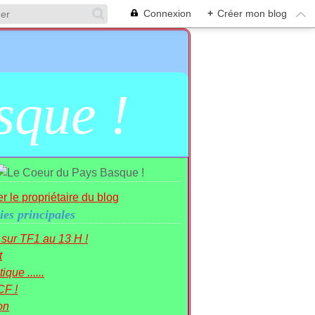
Connexion
+
Créer mon blog
sque !
r le propriétaire du blog
ies principales
r sur TF1 au 13 H !
t
ique ......
CF !
on