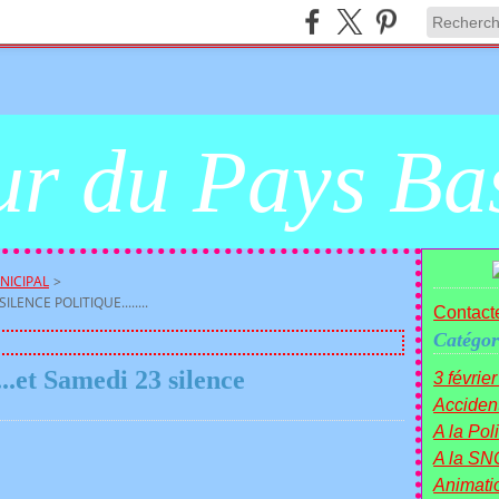
r du Pays Ba
NICIPAL
>
LENCE POLITIQUE........
Contacte
Catégor
..et Samedi 23 silence
3 févrie
Acciden
A la Polit
A la SN
Animati