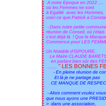
A notre Epoque en 2022 ....
où les Femmes ne sont
à Egalité avec les Hommes,
voici ce que Patrick a Consta
- Dans notre petite commun
réunion de Conseil, où j'étais
c'est déjà là ! Que le Manqu
Commence pour LES FEMMES
Un Notable d'ISPOURE,
Le Maire CLAUDE BARETS q
en parlant bien sûr des F
"
LES BONNES FEM
........
- En pleine réunion de cons
Et là je ne partage pas
CE MANQUE DE RESPECT !
- Alors comment voulez vous
que nous ayons une PRESI
> dans une association,