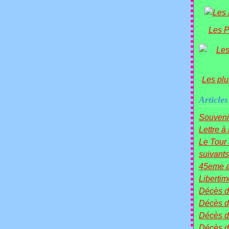
Les P
Les plu
Articles
Souveni
Lettre à
Le Tou
suivants 
45eme a
Liberti
Décès 
Décès d
Décès 
Décès 