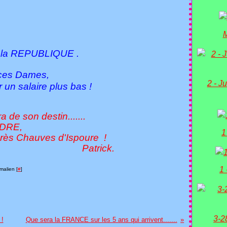
M
la REPUBLIQUE .
ces Dames,
2 - Ju
 un salaire plus bas !
de son destin.......
UDRE,
1
uves d'Ispoure !
ick.
1 
malien [
#
]
3-2
 !
Que sera la FRANCE sur les 5 ans qui arrivent.......