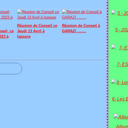
Réunion de Conseil ce
Réunion de Conseil à
5 - 20
seil, ce
Jeudi 13 Avril à
GARAZI ........
023 à
Ispoure
7- ES
6- Les 
Album