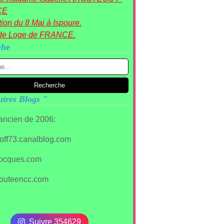
CE
ion du 8 Mai à Ispoure.
de Loge de FRANCE.
che
tres Blogs "
 ancien de 2006:
stoff73.canalblog.com
ocques.com
outeencc.com
Suivre 354629