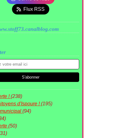
Flux RSS
www.stoff73.canalblog.com
ter
rte !
(238)
itoyens d'Ispoure !
(195)
 municipal
(94)
84)
erte
(50)
(31)