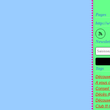
Pages
http://
Newslet
Tags
Découve
A vous c
Conseil
Décès
(
Découv
Club !!!