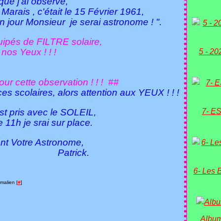
que j'ai observé,
 Marais , c'était le 15 Février 1961,
" Un jour Monsieur je serai astronome ! ".
ipés de FILTRE solaire,
nos Yeux ! ! !
5 - 20
ette observation ! ! ! ##
s scolaires, alors attention aux YEUX ! ! !
 pris avec le SOLEIL,
7- ES
e srai sur place.
e Astronome,
ick.
6- Les 
malien [
#
]
Album