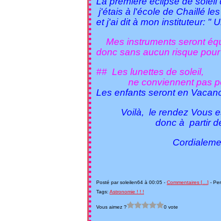
La première éclipse de soleil 
j'étais à l'école de Chaillé les
et j'ai dit à mon instituteur: 
Mes instruments seront équ
donc sans aucun risque pour 
## Les lunettes de soleil,
ne conviennent pas pour c
Les enfants seront en Vacance
Voilà, le rendez Vous est
donc à partir de 11h j
Cordialement Votr
Patr
Posté par soleilen64 à 00:05 -
Commentaires [
…
]
- Per
Tags:
Astronomie ! ! !
Vous aimez ?
0 vote