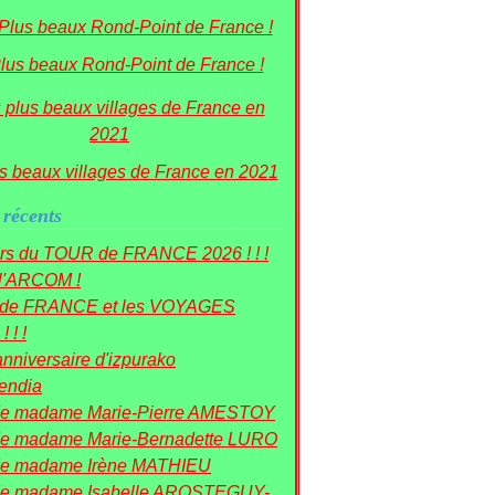
lus beaux Rond-Point de France !
s beaux villages de France en 2021
 récents
rs du TOUR de FRANCE 2026 ! ! !
 l'ARCOM !
r de FRANCE et les VOYAGES
! ! !
nniversaire d'izpurako
mendia
de madame Marie-Pierre AMESTOY
e madame Marie-Bernadette LURO
de madame Irène MATHIEU
de madame Isabelle AROSTEGUY-